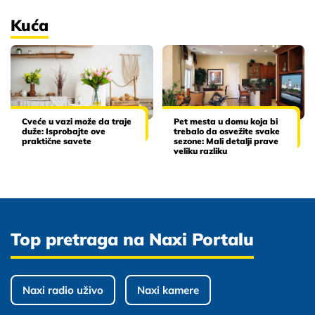
Kuća
Cveće u vazi može da traje
Pet mesta u domu koja bi
duže: Isprobajte ove
trebalo da osvežite svake
praktične savete
sezone: Mali detalji prave
veliku razliku
Top pretraga na Naxi Portalu
Naxi radio uživo
Naxi kamere