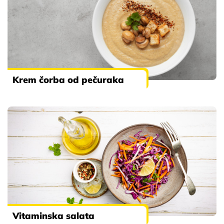
Krem čorba od pečuraka
Vitaminska salata