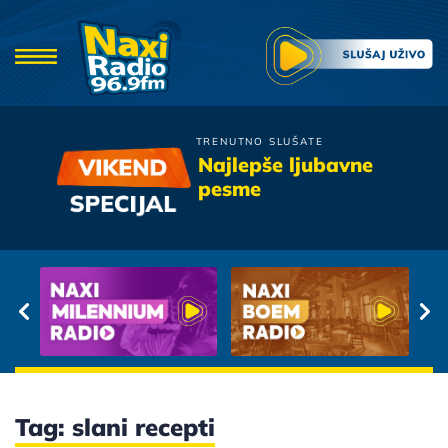
TRENUTNO SLUŠATE
Galija
Najlepše ljubavne
Da me nisi
pesme
Tag: slani recepti