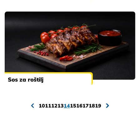
Sos za roštilj
10
11
12
13
14
15
16
17
18
19