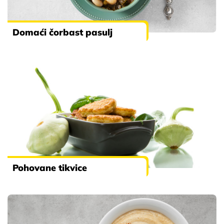
Domaći čorbast pasulj
Pohovane tikvice