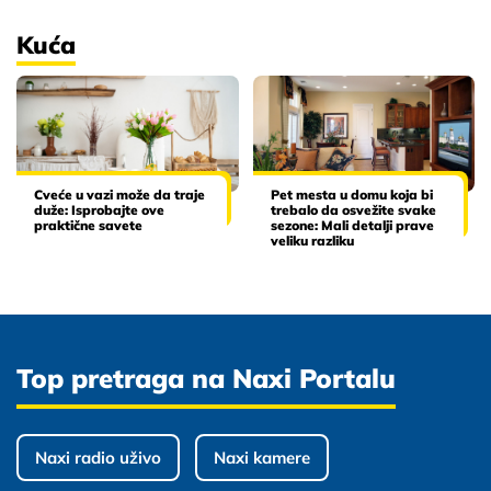
Kuća
Cveće u vazi može da traje
Pet mesta u domu koja bi
duže: Isprobajte ove
trebalo da osvežite svake
praktične savete
sezone: Mali detalji prave
veliku razliku
Top pretraga na Naxi Portalu
Naxi radio uživo
Naxi kamere