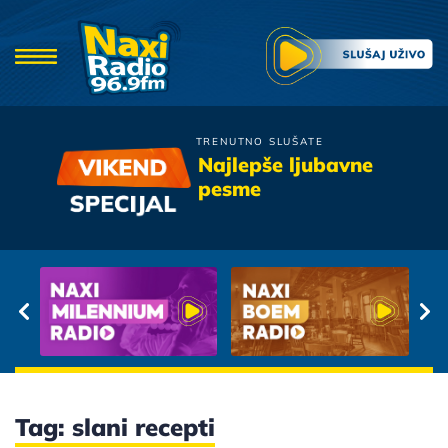
TRENUTNO SLUŠATE
Film
Najlepše ljubavne
Sjecam Se Prvog Poljupca
pesme
Tag: slani recepti