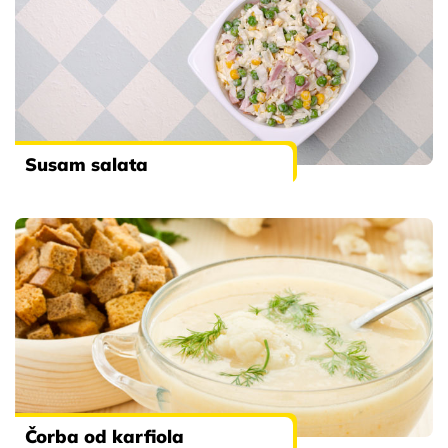
Susam salata
Čorba od karfiola