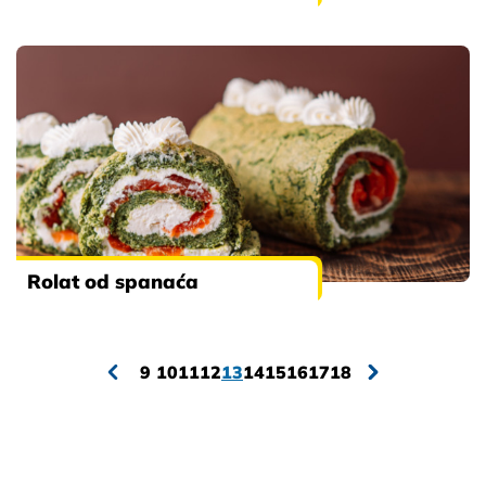
Rolat od spanaća
9
10
11
12
13
14
15
16
17
18