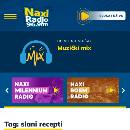
TRENUTNO SLUŠATE
Zeljko Joksimovic
Muzički mix
Nisam Te Zbog Lepote
Voleo
Tag: slani recepti