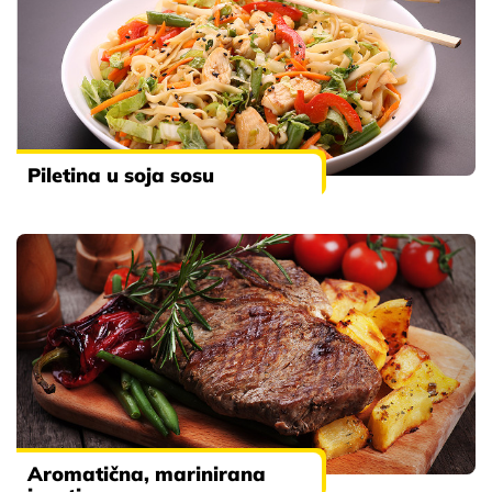
Piletina u soja sosu
Aromatična, marinirana