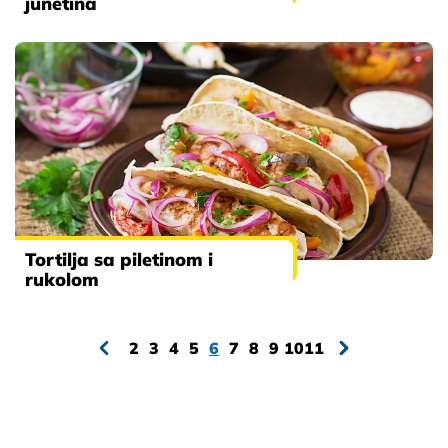
junetina
Tortilja sa piletinom i
rukolom
2
3
4
5
6
7
8
9
10
11