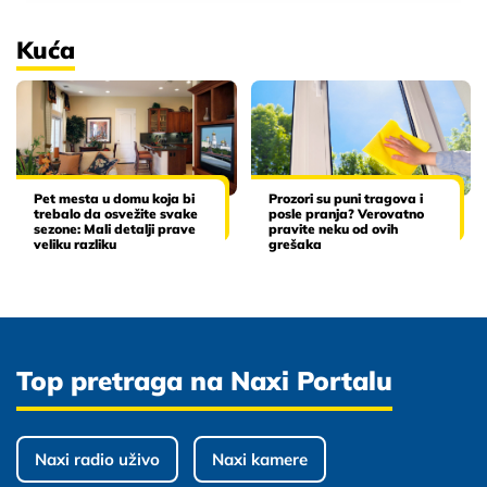
Kuća
Pet mesta u domu koja bi
Prozori su puni tragova i
trebalo da osvežite svake
posle pranja? Verovatno
sezone: Mali detalji prave
pravite neku od ovih
veliku razliku
grešaka
Top pretraga na Naxi Portalu
Naxi radio uživo
Naxi kamere