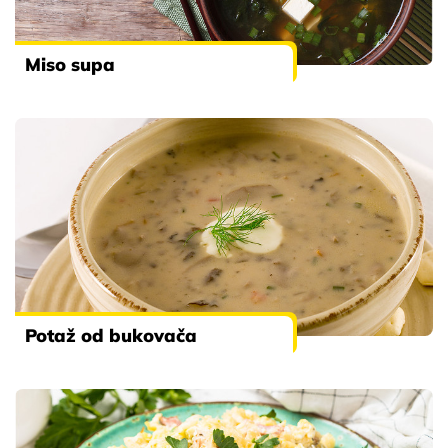
Miso supa
Potaž od bukovača