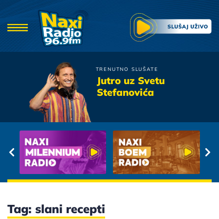
TRENUTNO SLUŠATE
Sladjana I Dado
Jutro uz Svetu
Princeza
Stefanovića
Tag: slani recepti