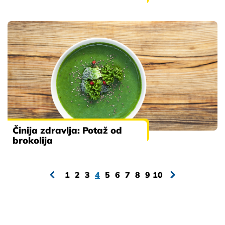
Činija zdravlja: Potaž od
brokolija
1
2
3
4
5
6
7
8
9
10