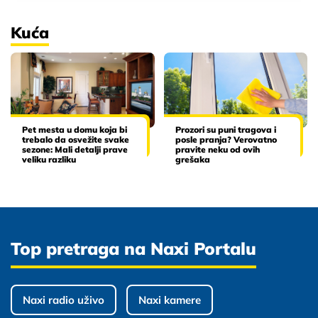
Kuća
Pet mesta u domu koja bi
Prozori su puni tragova i
trebalo da osvežite svake
posle pranja? Verovatno
sezone: Mali detalji prave
pravite neku od ovih
veliku razliku
grešaka
Top pretraga na Naxi Portalu
Naxi radio uživo
Naxi kamere