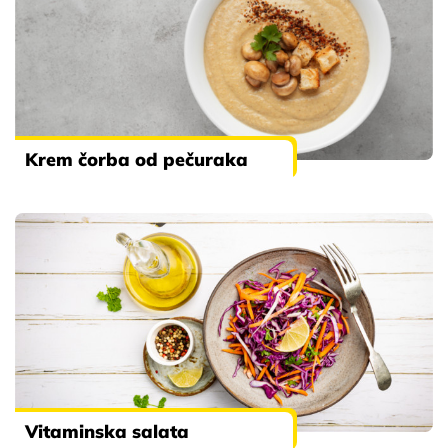
Krem čorba od pečuraka
Vitaminska salata