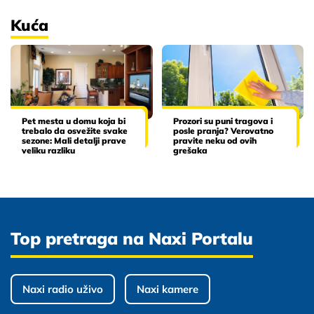
Kuća
Pet mesta u domu koja bi
Prozori su puni tragova i
trebalo da osvežite svake
posle pranja? Verovatno
sezone: Mali detalji prave
pravite neku od ovih
veliku razliku
grešaka
Top pretraga na Naxi Portalu
Naxi radio uživo
Naxi kamere