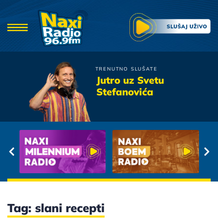
TRENUTNO SLUŠATE
Tose Proeski
Jutro uz Svetu
Da l' si sretnija
Stefanovića
Tag: slani recepti