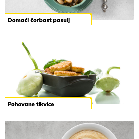
Domaći čorbast pasulj
Pohovane tikvice