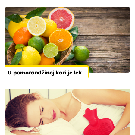
U pomorandžinoj kori je lek