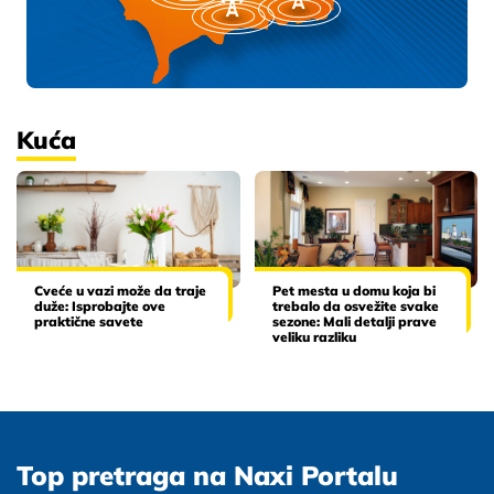
Kuća
Cveće u vazi može da traje
Pet mesta u domu koja bi
duže: Isprobajte ove
trebalo da osvežite svake
praktične savete
sezone: Mali detalji prave
veliku razliku
Top pretraga na Naxi Portalu