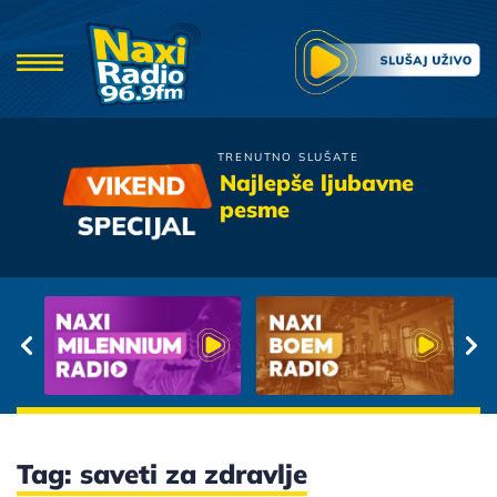
TRENUTNO SLUŠATE
Danijela
Najlepše ljubavne
Da Je Sladje Zaspati
pesme
Tag: saveti za zdravlje