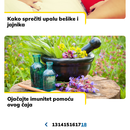
Kako sprečiti upalu bešike i
jajnika
Ojačajte imunitet pomoću
ovog čaja
13
14
15
16
17
18