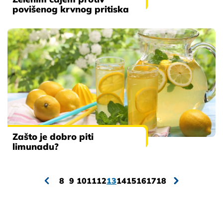
povišenog krvnog pritiska
Zašto je dobro piti
limunadu?
8
9
10
11
12
13
14
15
16
17
18