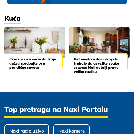
Kuća
Cveće u vazi može da traje
Pet mesta u domu koja bi
duže: Isprobajte ove
trebalo da osvežite svake
praktične savete
sezone: Mali detalji prave
veliku razliku
Top pretraga na Naxi Portalu
Naxi radio uživo
Naxi kamere