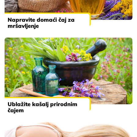
Napravite domaći čaj za
mršavljenje
Ublažite kašalj prirodnim
čajem