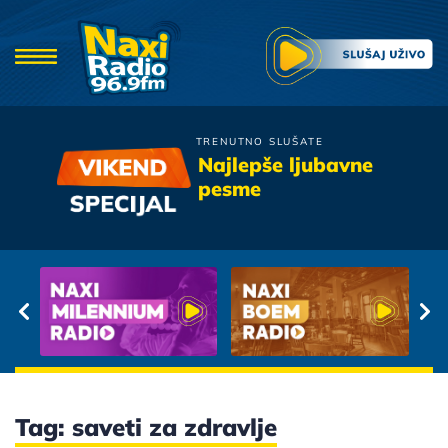
TRENUTNO SLUŠATE
Zeljko Joksimovic
Najlepše ljubavne
Crnokosa
pesme
Tag: saveti za zdravlje