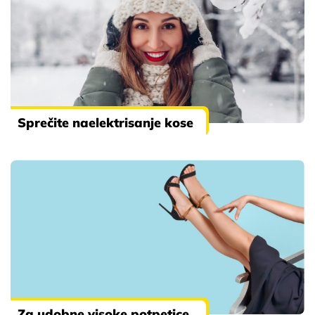
Sprečite naelektrisanje kose
Za udobne visoke potpetice