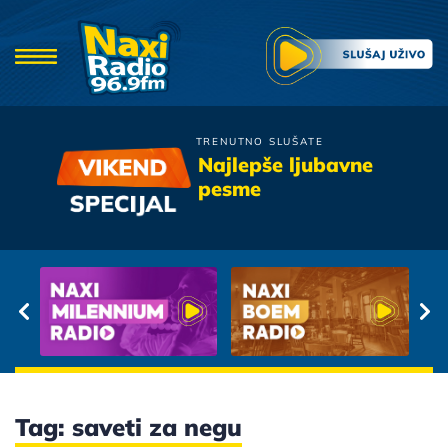
TRENUTNO SLUŠATE
Vlado Georgiev
Najlepše ljubavne
Zbogom Ljubavi
pesme
Tag: saveti za negu