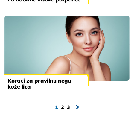
Koraci za pravilnu negu
kože lica
1
2
3