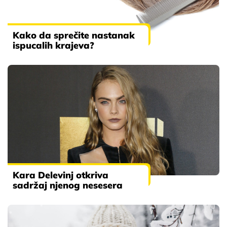
Kako da sprečite nastanak
ispucalih krajeva?
Kara Delevinj otkriva
sadržaj njenog nesesera