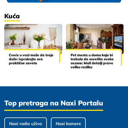
Kuća
Cveće u vazi može da traje
Pet mesta u domu koja bi
duže: Isprobajte ove
trebalo da osvežite svake
praktične savete
sezone: Mali detalji prave
veliku razliku
Top pretraga na Naxi Portalu
Naxi radio uživo
Naxi kamere