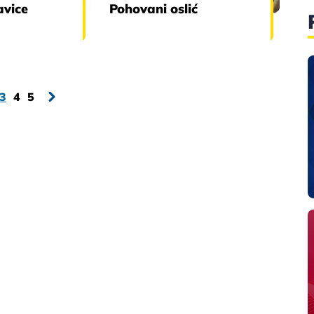
avice
Pohovani oslić
3
4
5