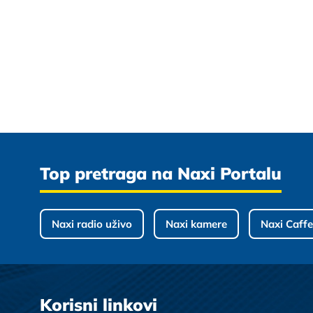
Top pretraga na Naxi Portalu
Naxi radio uživo
Naxi kamere
Naxi Caffe
Korisni linkovi