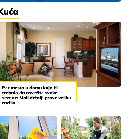
Kuća
Pet mesta u domu koja bi
trebalo da osvežite svake
sezone: Mali detalji prave veliku
razliku