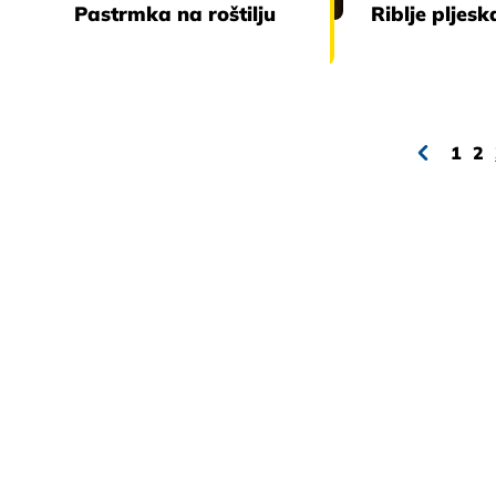
Pastrmka na roštilju
Riblje pljesk
1
2