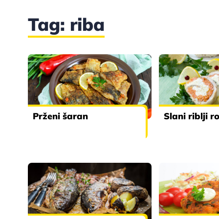
Tag: riba
Prženi šaran
Slani riblji r