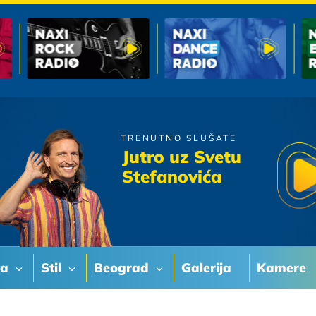
TRENUTNO SLUŠATE
Massimo i Neno
Jutro uz Svetu
Zar Vise Nema Nas
Stefanovića
va
Stil
Beograd
Galerija
Kamere