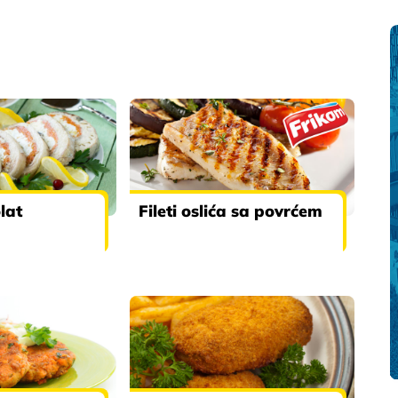
olat
Fileti oslića sa povrćem