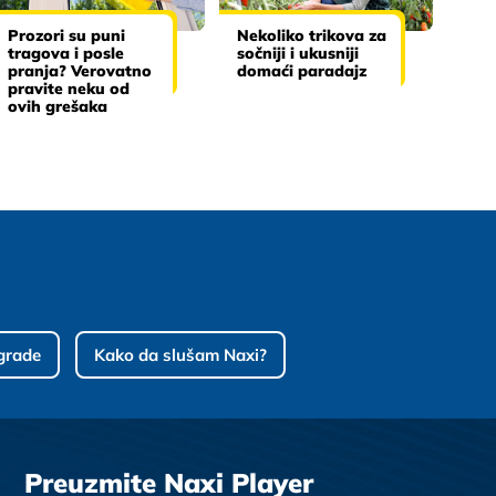
Prozori su puni
Nekoliko trikova za
tragova i posle
sočniji i ukusniji
pranja? Verovatno
domaći paradajz
pravite neku od
ovih grešaka
grade
Kako da slušam Naxi?
Preuzmite Naxi Player