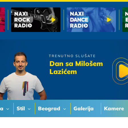
TRENUTNO SLUŠATE
Jelena Tomasevic
Dan sa Milošem
Dobro Jutro Ljubavi
Lazićem
va
Stil
Beograd
Galerija
Kamere