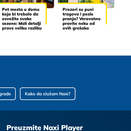
Pet mesta u domu
Prozori su puni
koja bi trebalo da
tragova i posle
osvežite svake
pranja? Verovatno
sezone: Mali detalji
pravite neku od
prave veliku razliku
ovih grešaka
grade
Kako da slušam Naxi?
Preuzmite Naxi Player