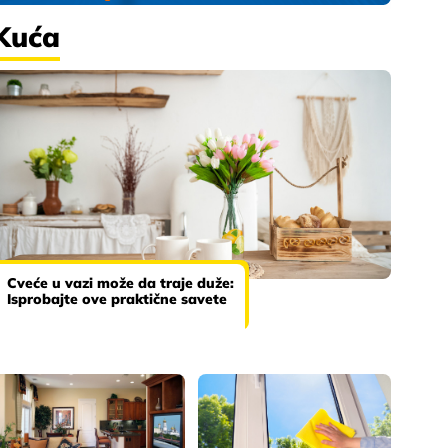
Kuća
Cveće u vazi može da traje duže:
Isprobajte ove praktične savete