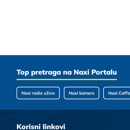
Top pretraga na Naxi Portalu
Naxi radio uživo
Naxi kamere
Naxi Caffe
Korisni linkovi