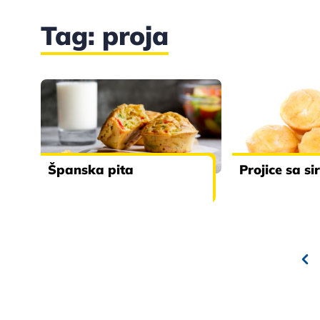
Tag: proja
Španska pita
Projice sa s