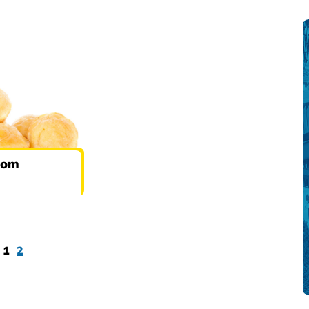
irom
1
2