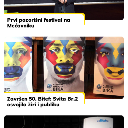
Prvi pozorišni festival na
Mećavniku
Završen 50. Bitef: Svita Br.2
osvojila žiri i publiku