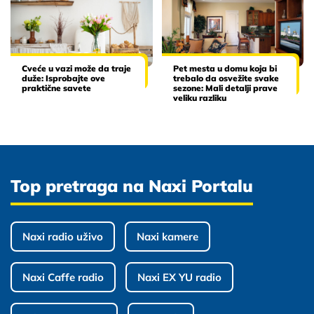
Cveće u vazi može da traje
Pet mesta u domu koja bi
duže: Isprobajte ove
trebalo da osvežite svake
praktične savete
sezone: Mali detalji prave
veliku razliku
Top pretraga na Naxi Portalu
Naxi radio uživo
Naxi kamere
Naxi Caffe radio
Naxi EX YU radio