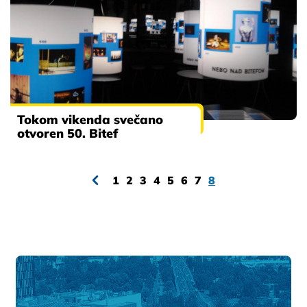
Tokom vikenda svečano
otvoren 50. Bitef
1
2
3
4
5
6
7
8