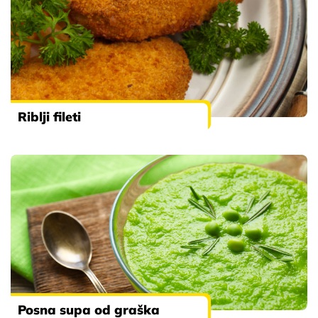
Riblji fileti
Posna supa od graška