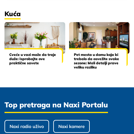
Kuća
Cveće u vazi može da traje
Pet mesta u domu koja bi
duže: Isprobajte ove
trebalo da osvežite svake
praktične savete
sezone: Mali detalji prave
veliku razliku
Top pretraga na Naxi Portalu
Naxi radio uživo
Naxi kamere