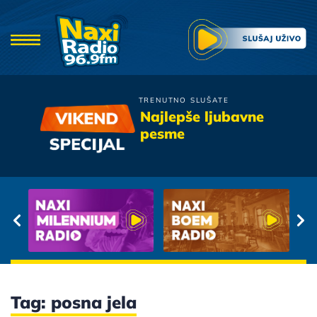
TRENUTNO SLUŠATE
Zdravko Colic
Najlepše ljubavne
Svadbarskim Sokakom
pesme
Tag: posna jela