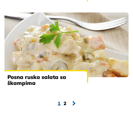
Posna ruska salata sa
škampima
1
2