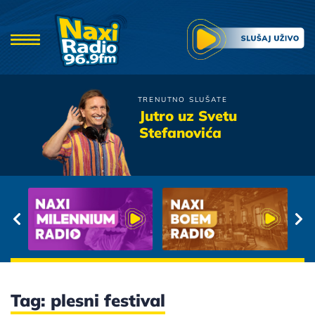
TRENUTNO SLUŠATE
Tose Proeski
Jutro uz Svetu
Da l' si sretnija
Stefanovića
Tag: plesni festival