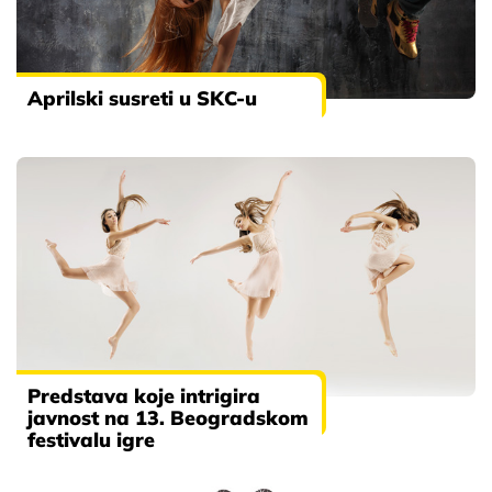
Aprilski susreti u SKC-u
Predstava koje intrigira
javnost na 13. Beogradskom
festivalu igre