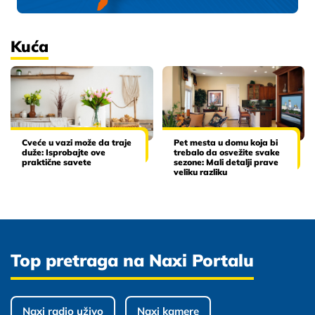
Kuća
Cveće u vazi može da traje
Pet mesta u domu koja bi
duže: Isprobajte ove
trebalo da osvežite svake
praktične savete
sezone: Mali detalji prave
veliku razliku
Top pretraga na Naxi Portalu
Naxi radio uživo
Naxi kamere