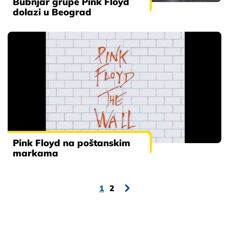
Bubnjar grupe Pink Floyd
dolazi u Beograd
Pink Floyd na poštanskim
markama
1
2