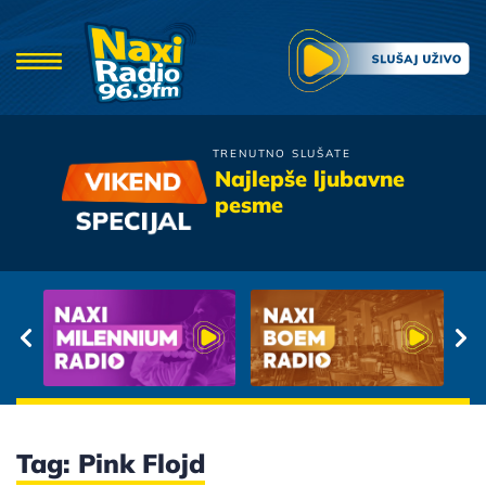
TRENUTNO SLUŠATE
Valentino
Najlepše ljubavne
Idu ptice selice
pesme
Tag: Pink Flojd