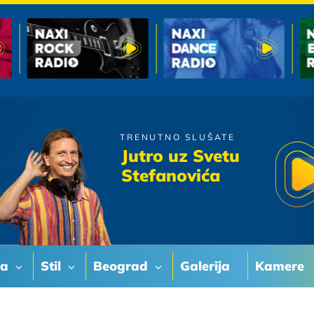
TRENUTNO SLUŠATE
Goran Karan
Jutro uz Svetu
Ne Salji Ladje
Stefanovića
va
Stil
Beograd
Galerija
Kamere