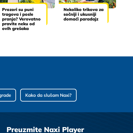
Prozori su puni
Nekoliko trikova za
tragova i posle
sočniji i ukusniji
pranja? Verovatno
domaći paradajz
pravite neku od
ovih grešaka
grade
Kako da slušam Naxi?
Preuzmite Naxi Player