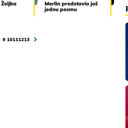
Željka
Merlin predstavio još
jednu pesmu
9
10
11
12
13