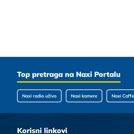
Top pretraga na Naxi Portalu
Naxi radio uživo
Naxi kamere
Naxi Caffe
Korisni linkovi