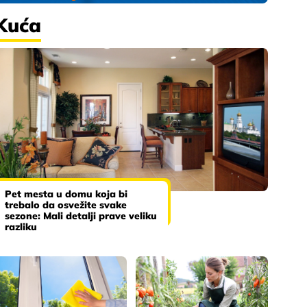
Kuća
Pet mesta u domu koja bi
trebalo da osvežite svake
sezone: Mali detalji prave veliku
razliku