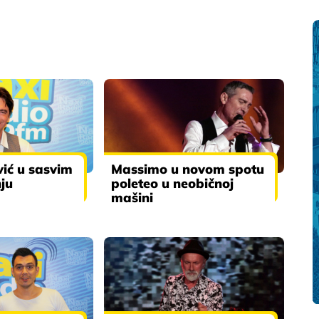
ić u sasvim
Massimo u novom spotu
ju
poleteo u neobičnoj
mašini