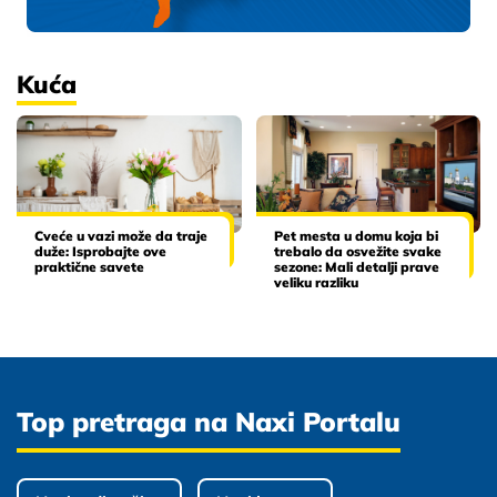
Kuća
Cveće u vazi može da traje
Pet mesta u domu koja bi
duže: Isprobajte ove
trebalo da osvežite svake
praktične savete
sezone: Mali detalji prave
veliku razliku
Top pretraga na Naxi Portalu