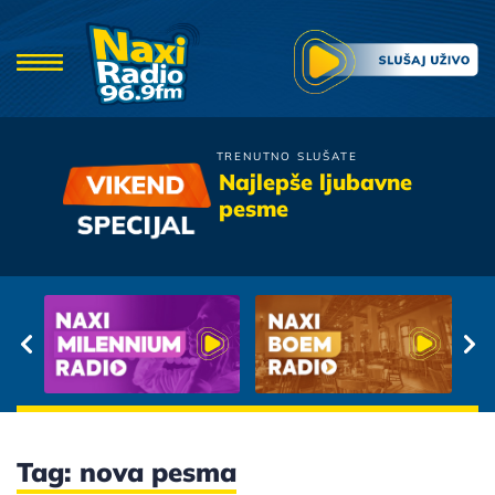
TRENUTNO SLUŠATE
Zeljko Samardzic
Najlepše ljubavne
Nisi Ti
pesme
Tag: nova pesma