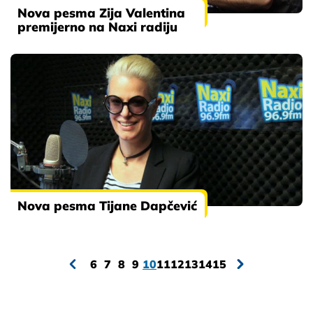
Nova pesma Zija Valentina
premijerno na Naxi radiju
Nova pesma Tijane Dapčević
6
7
8
9
10
11
12
13
14
15