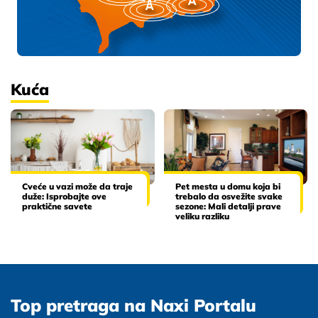
Kuća
Cveće u vazi može da traje
Pet mesta u domu koja bi
duže: Isprobajte ove
trebalo da osvežite svake
praktične savete
sezone: Mali detalji prave
veliku razliku
Top pretraga na Naxi Portalu