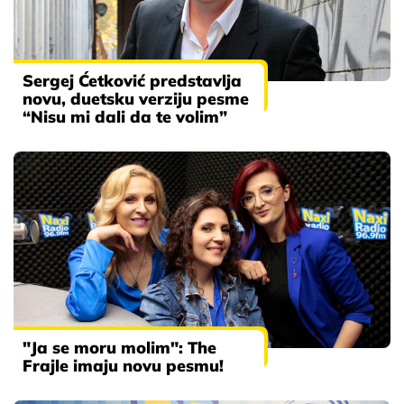
Sergej Ćetković predstavlja
novu, duetsku verziju pesme
“Nisu mi dali da te volim”
"Ja se moru molim": The
Frajle imaju novu pesmu!