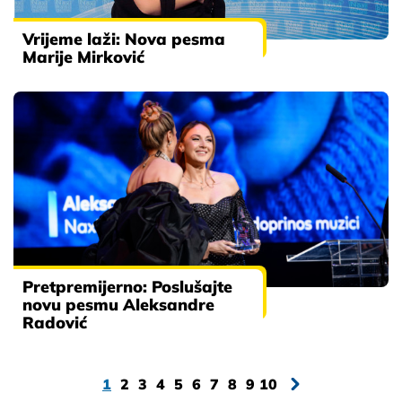
Vrijeme laži: Nova pesma
Marije Mirković
Pretpremijerno: Poslušajte
novu pesmu Aleksandre
Radović
1
2
3
4
5
6
7
8
9
10