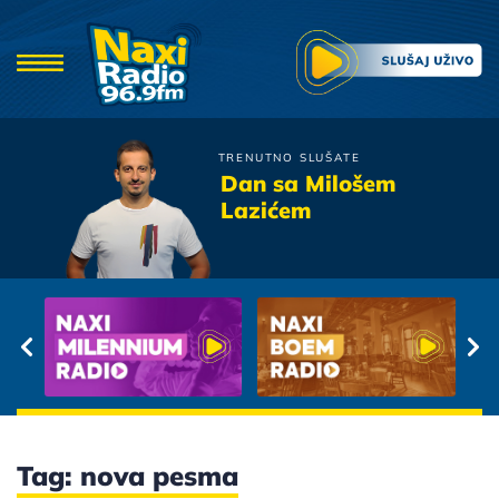
TRENUTNO SLUŠATE
Prljavo Kazaliste
Dan sa Milošem
Ne zovi mama doktora
Lazićem
Tag: nova pesma