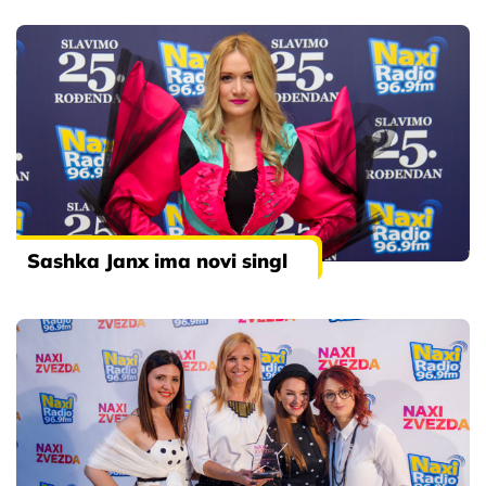
Sashka Janx ima novi singl