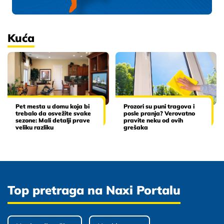
Kuća
Pet mesta u domu koja bi
Prozori su puni tragova i
trebalo da osvežite svake
posle pranja? Verovatno
sezone: Mali detalji prave
pravite neku od ovih
veliku razliku
grešaka
Top pretraga na Naxi Portalu