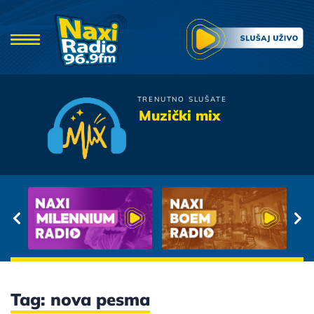
TRENUTNO SLUŠATE
Bijelo Dugme
Muzički mix
A i Ti Me Iznevjeri
Tag: nova pesma