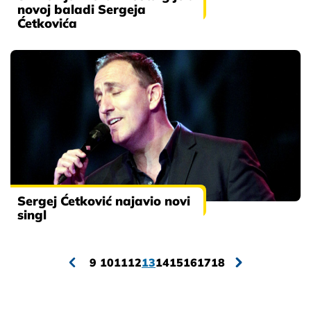
novoj baladi Sergeja
Ćetkovića
Sergej Ćetković najavio novi
singl
9
10
11
12
13
14
15
16
17
18