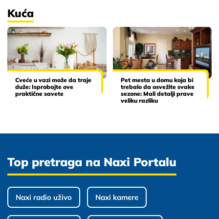
Kuća
Cveće u vazi može da traje
Pet mesta u domu koja bi
duže: Isprobajte ove
trebalo da osvežite svake
praktične savete
sezone: Mali detalji prave
veliku razliku
Top pretraga na Naxi Portalu
Naxi radio uživo
Naxi kamere