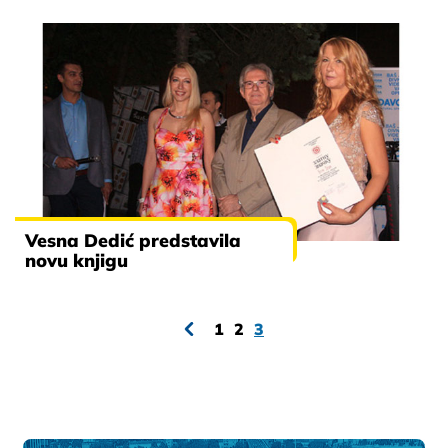
Vesna Dedić predstavila
novu knjigu
1
2
3