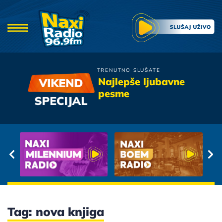
TRENUTNO SLUŠATE
Parni Valjak
Najlepše ljubavne
Ljubavna
pesme
Tag: nova knjiga