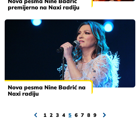
Nova pesma Nine Badrić
premijerno na Naxi radiju
Nova pesma Nine Badrić na
Naxi radiju
1
2
3
4
5
6
7
8
9