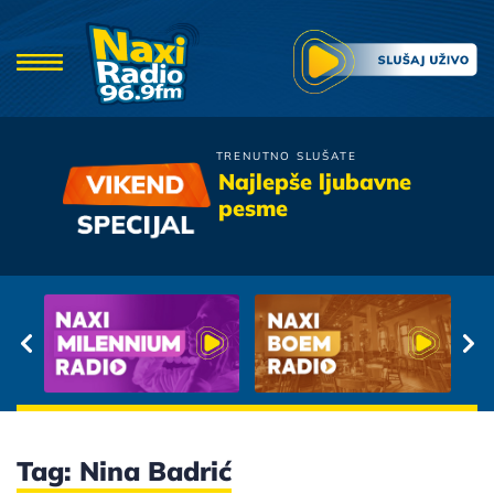
TRENUTNO SLUŠATE
Vanna
Najlepše ljubavne
Ako Je Vredelo Ista
pesme
Tag: Nina Badrić