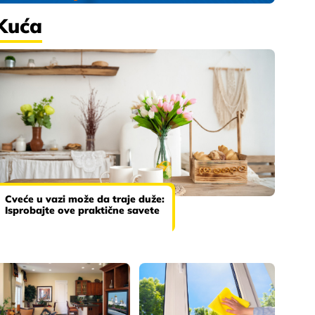
Kuća
Cveće u vazi može da traje duže:
Isprobajte ove praktične savete