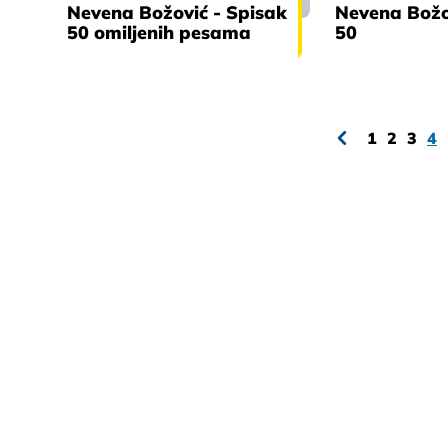
Nevena Božović - Spisak
Nevena Božo
50 omiljenih pesama
50
1
2
3
4