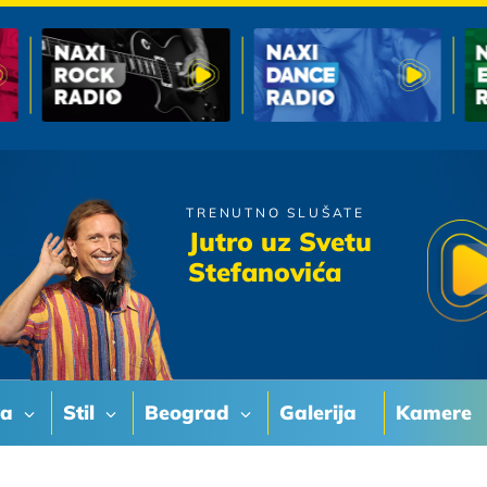
TRENUTNO SLUŠATE
Crvena Jabuka
Jutro uz Svetu
Ako Ako
Stefanovića
va
Stil
Beograd
Galerija
Kamere