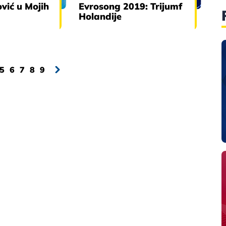
vić u Mojih
Evrosong 2019: Trijumf
Holandije
5
6
7
8
9