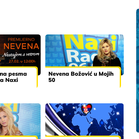
ina pesma
Nevena Božović u Mojih
na Naxi
50