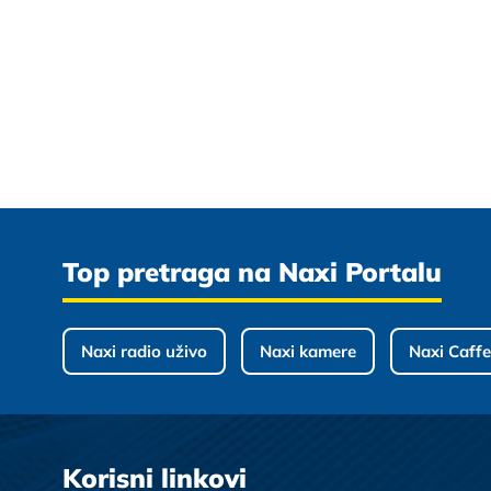
Top pretraga na Naxi Portalu
Naxi radio uživo
Naxi kamere
Naxi Caffe
Korisni linkovi