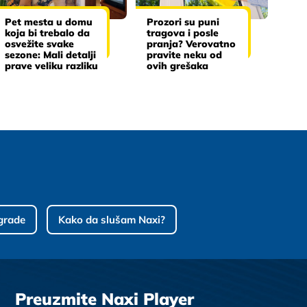
Pet mesta u domu
Prozori su puni
koja bi trebalo da
tragova i posle
osvežite svake
pranja? Verovatno
sezone: Mali detalji
pravite neku od
prave veliku razliku
ovih grešaka
grade
Kako da slušam Naxi?
Preuzmite Naxi Player