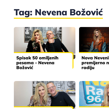
Tag: Nevena Božović
Spisak 50 omiljenih
Nova Neven
pesama - Nevena
premijerno 
Božović
radiju