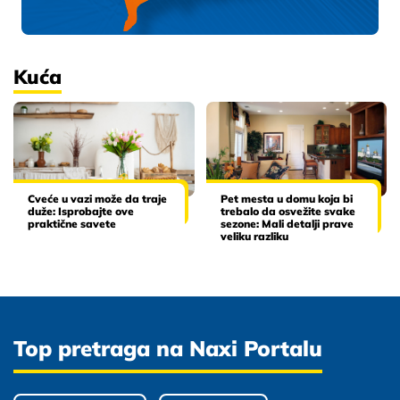
Kuća
Cveće u vazi može da traje
Pet mesta u domu koja bi
duže: Isprobajte ove
trebalo da osvežite svake
praktične savete
sezone: Mali detalji prave
veliku razliku
Top pretraga na Naxi Portalu