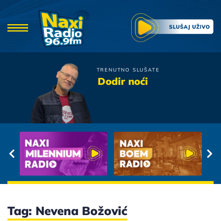
TRENUTNO SLUŠATE
Tose i Karolina
Dodir noći
Pomozi mi
Tag: Nevena Božović