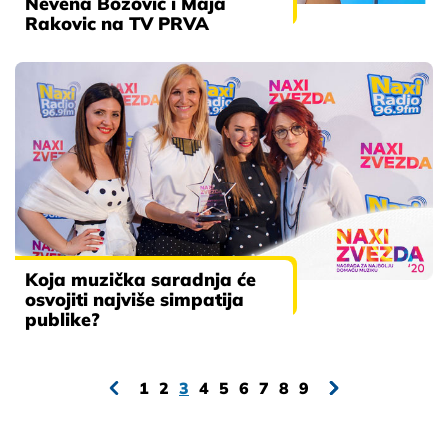
Nevena Božović i Maja
Rakovic na TV PRVA
Koja muzička saradnja će
osvojiti najviše simpatija
publike?
1
2
3
4
5
6
7
8
9