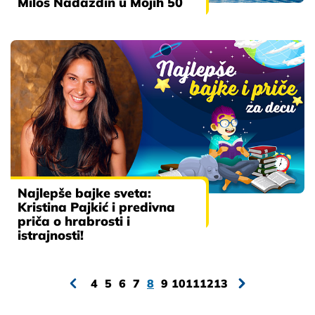
Miloš Nadaždin u Mojih 50
Najlepše bajke sveta:
Kristina Pajkić i predivna
priča o hrabrosti i
istrajnosti!
4
5
6
7
8
9
10
11
12
13