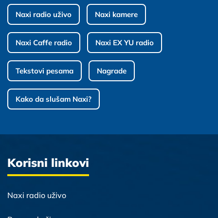
Naxi radio uživo
Naxi kamere
Naxi Caffe radio
Naxi EX YU radio
Tekstovi pesama
Nagrade
Kako da slušam Naxi?
Korisni linkovi
Naxi radio uživo