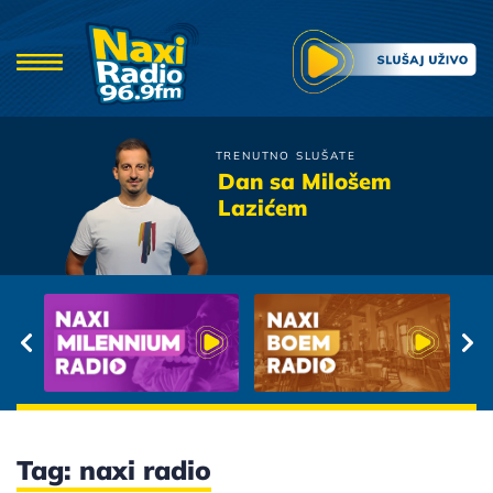
TRENUTNO SLUŠATE
Ekv
Dan sa Milošem
Par Godina Za Nas
Lazićem
Tag: naxi radio