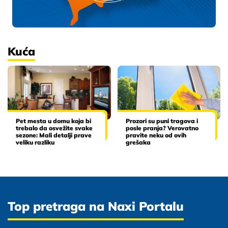
Kuća
Pet mesta u domu koja bi
Prozori su puni tragova i
trebalo da osvežite svake
posle pranja? Verovatno
sezone: Mali detalji prave
pravite neku od ovih
veliku razliku
grešaka
Top pretraga na Naxi Portalu