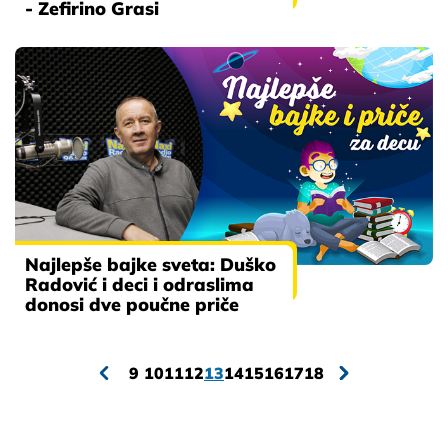
- Zefirino Grasi
Najlepše bajke sveta: Duško
Radović i deci i odraslima
donosi dve poučne priče
9
10
11
12
13
14
15
16
17
18