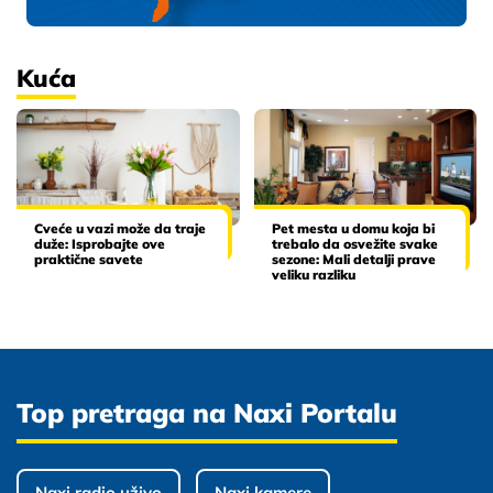
Kuća
Cveće u vazi može da traje
Pet mesta u domu koja bi
duže: Isprobajte ove
trebalo da osvežite svake
praktične savete
sezone: Mali detalji prave
veliku razliku
Top pretraga na Naxi Portalu
Naxi radio uživo
Naxi kamere