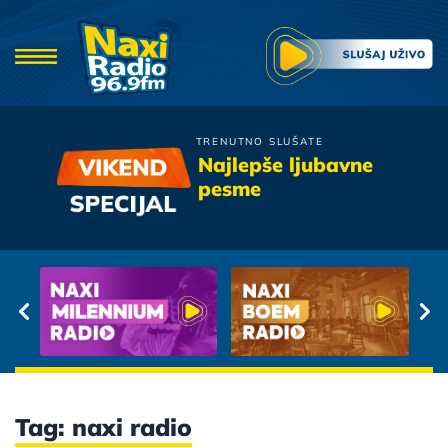
TRENUTNO SLUŠATE
Goran Karan
Najlepše ljubavne
Kada Zaspu Andjeli
pesme
Tag: naxi radio