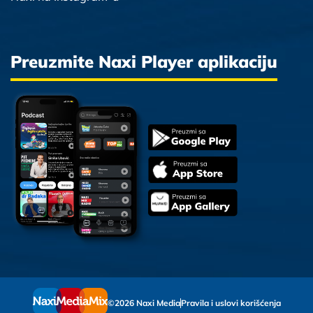
Preuzmite Naxi Player aplikaciju
©2026 Naxi Media
Pravila i uslovi korišćenja