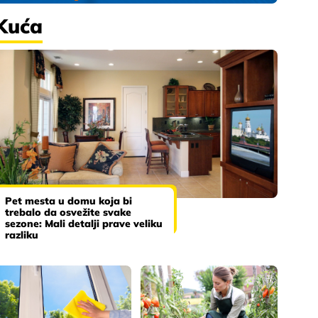
Kuća
Pet mesta u domu koja bi
trebalo da osvežite svake
sezone: Mali detalji prave veliku
razliku