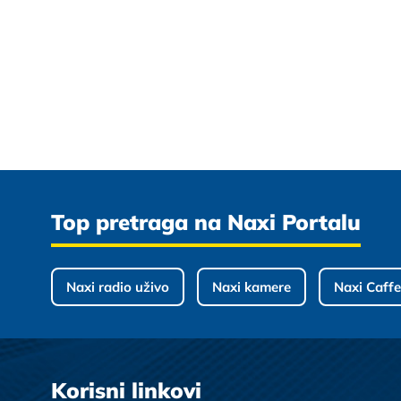
Top pretraga na Naxi Portalu
Naxi radio uživo
Naxi kamere
Naxi Caffe
Korisni linkovi