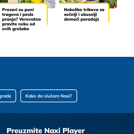
Prozori su puni
Nekoliko trikova za
tragova i posle
sočniji i ukusniji
pranja? Verovatno
domaći paradajz
pravite neku od
ovih grešaka
grade
Kako da slušam Naxi?
Preuzmite Naxi Player