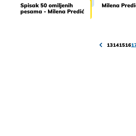
Spisak 50 omiljenih
Milena Predi
pesama - Milena Predić
13
14
15
16
1