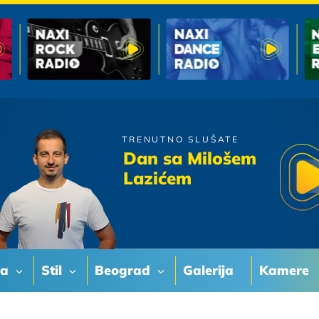
TRENUTNO SLUŠATE
Merlin
Dan sa Milošem
Ja Sam Na Te Naviko
Lazićem
va
Stil
Beograd
Galerija
Kamere