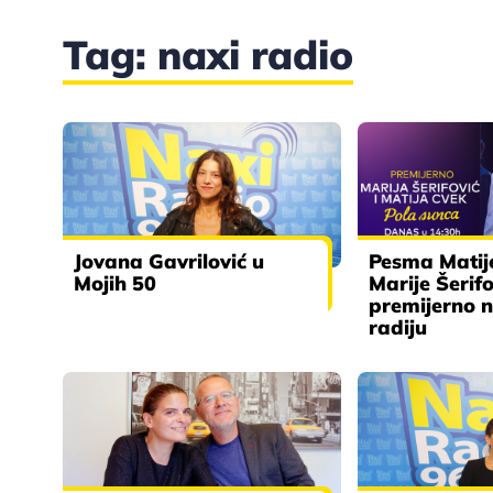
Tag: naxi radio
Jovana Gavrilović u
Pesma Matij
Mojih 50
Marije Šerifo
premijerno 
radiju