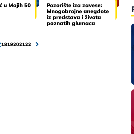
ć u Mojih 50
Pozorište iza zavese:
Mnogobrojne anegdote
iz predstava i života
poznatih glumaca
7
18
19
20
21
22