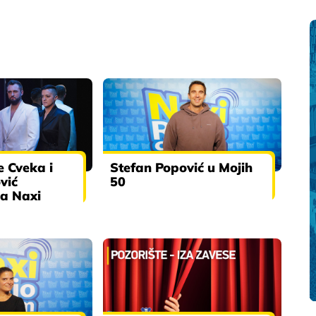
e Cveka i
Stefan Popović u Mojih
vić
50
na Naxi