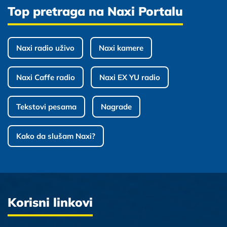
Top pretraga na Naxi Portalu
Naxi radio uživo
Naxi kamere
Naxi Caffe radio
Naxi EX YU radio
Tekstovi pesama
Nagrade
Kako da slušam Naxi?
Korisni linkovi