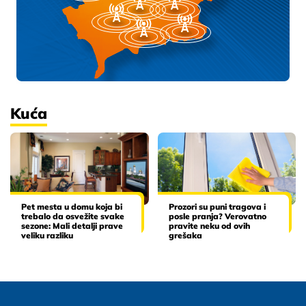
Kuća
Pet mesta u domu koja bi
Prozori su puni tragova i
trebalo da osvežite svake
posle pranja? Verovatno
sezone: Mali detalji prave
pravite neku od ovih
veliku razliku
grešaka