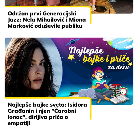
Održan prvi Generacijski
Jazz: Nela Mihailović i Miona
Marković oduševile publiku
Najlepše bajke sveta: Isidora
Građanin i njen "Čarobni
lonac", dirljiva priča o
empatiji