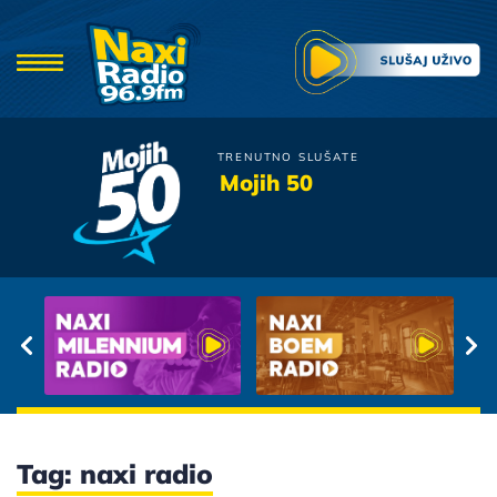
TRENUTNO SLUŠATE
Doris Dragovic
Mojih 50
Malo mi za sricu triba
Tag: naxi radio