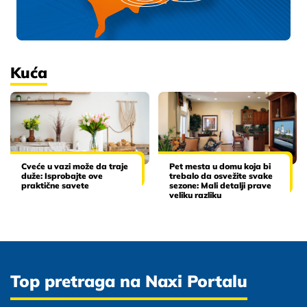
Kuća
Cveće u vazi može da traje
Pet mesta u domu koja bi
duže: Isprobajte ove
trebalo da osvežite svake
praktične savete
sezone: Mali detalji prave
veliku razliku
Top pretraga na Naxi Portalu