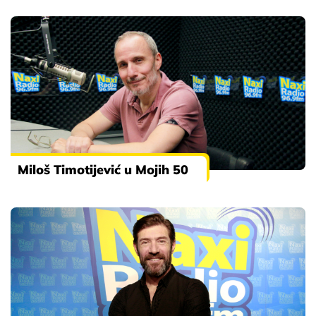
Miloš Timotijević u Mojih 50