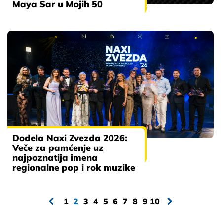
Maya Sar u Mojih 50
Dodela Naxi Zvezda 2026:
Veče za pamćenje uz
najpoznatija imena
regionalne pop i rok muzike
1
2
3
4
5
6
7
8
9
10