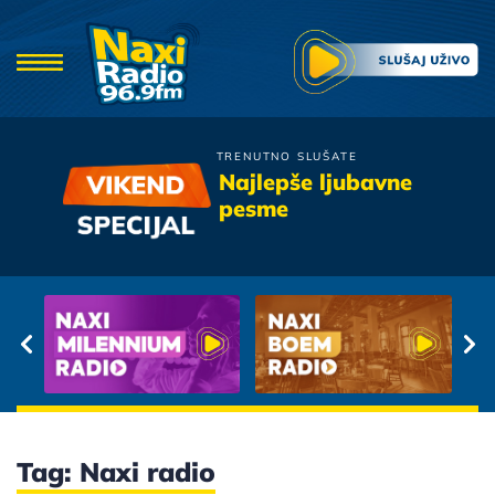
TRENUTNO SLUŠATE
Gibonni
Najlepše ljubavne
Dvije Duse
pesme
Tag: Naxi radio