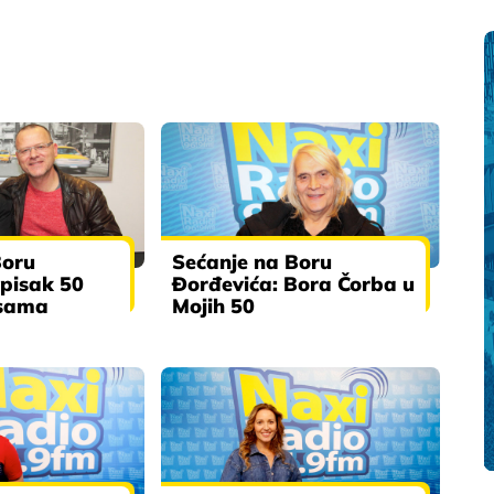
Boru
Sećanje na Boru
Spisak 50
Đorđevića: Bora Čorba u
esama
Mojih 50