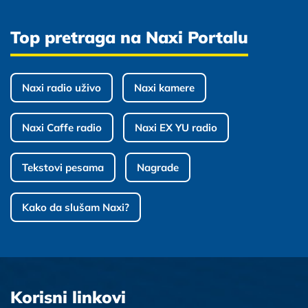
Top pretraga na Naxi Portalu
Naxi radio uživo
Naxi kamere
Naxi Caffe radio
Naxi EX YU radio
Tekstovi pesama
Nagrade
Kako da slušam Naxi?
Korisni linkovi