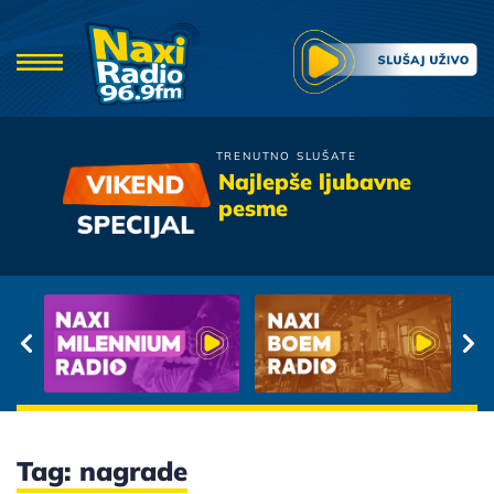
TRENUTNO SLUŠATE
Zana
Najlepše ljubavne
Kum
pesme
Tag: nagrade