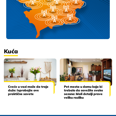
Kuća
Cveće u vazi može da traje
Pet mesta u domu koja bi
duže: Isprobajte ove
trebalo da osvežite svake
praktične savete
sezone: Mali detalji prave
veliku razliku