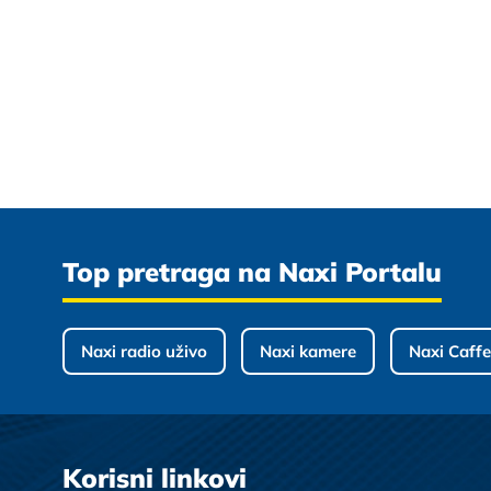
Top pretraga na Naxi Portalu
Naxi radio uživo
Naxi kamere
Naxi Caffe
Korisni linkovi