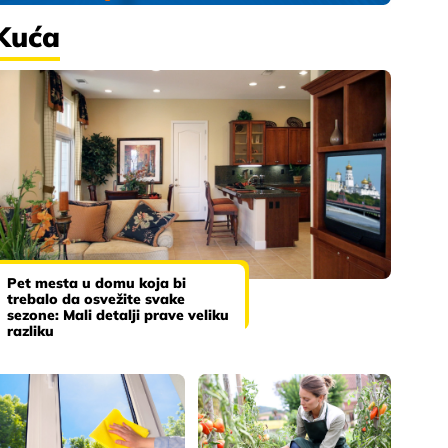
Kuća
Pet mesta u domu koja bi
trebalo da osvežite svake
sezone: Mali detalji prave veliku
razliku