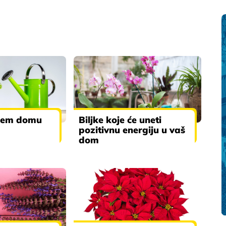
ašem domu
Biljke koje će uneti
pozitivnu energiju u vaš
dom