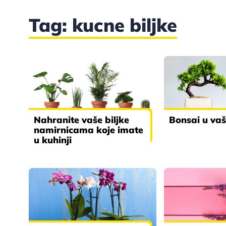
Tag: kucne biljke
Nahranite vaše biljke
Bonsai u v
namirnicama koje imate
u kuhinji