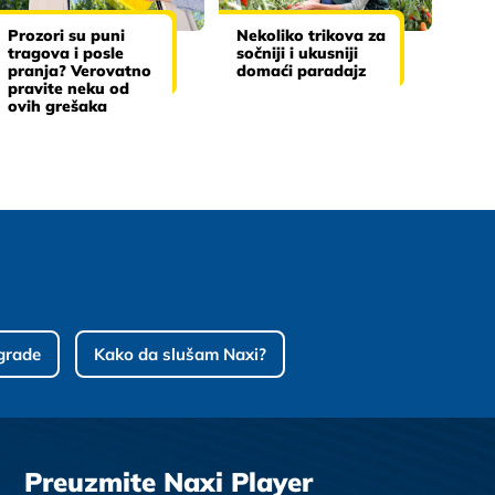
Prozori su puni
Nekoliko trikova za
tragova i posle
sočniji i ukusniji
pranja? Verovatno
domaći paradajz
pravite neku od
ovih grešaka
grade
Kako da slušam Naxi?
Preuzmite Naxi Player