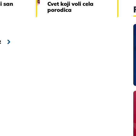
ji san
Cvet koji voli cela
porodica
2