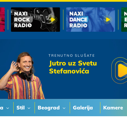
TRENUTNO SLUŠATE
Merlin
Jutro uz Svetu
Smijehom Strah Pokrijem
Stefanovića
va
Stil
Beograd
Galerija
Kamere