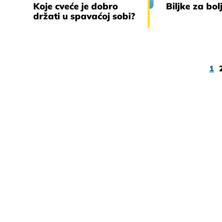
Koje cveće je dobro
Biljke za bol
držati u spavaćoj sobi?
1