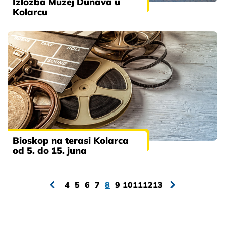
Izložba Muzej Dunava u
Kolarcu
Bioskop na terasi Kolarca
od 5. do 15. juna
4
5
6
7
8
9
10
11
12
13