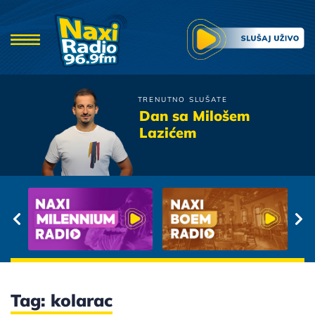
TRENUTNO SLUŠATE
Viktorija
Dan sa Milošem
Barakuda
Lazićem
Tag: kolarac