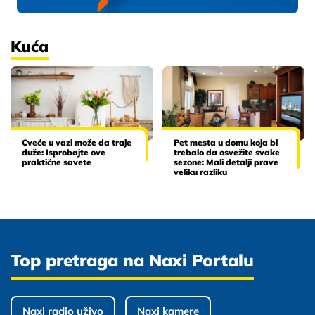
Kuća
Cveće u vazi može da traje
Pet mesta u domu koja bi
duže: Isprobajte ove
trebalo da osvežite svake
praktične savete
sezone: Mali detalji prave
veliku razliku
Top pretraga na Naxi Portalu
Naxi radio uživo
Naxi kamere