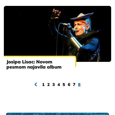
Josipa Lisac: Novom
pesmom najavila album
1
2
3
4
5
6
7
8