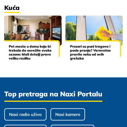
Kuća
Pet mesta u domu koja bi
Prozori su puni tragova i
trebalo da osvežite svake
posle pranja? Verovatno
sezone: Mali detalji prave
pravite neku od ovih
veliku razliku
grešaka
Top pretraga na Naxi Portalu
Naxi radio uživo
Naxi kamere