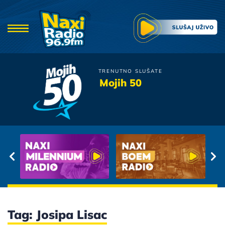
TRENUTNO SLUŠATE
Djordje Balasevic
Mojih 50
Pa Dobro Gde Si Ti
Tag: Josipa Lisac