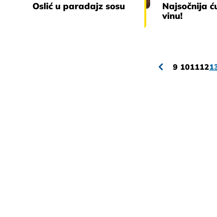
Oslić u paradajz sosu
Najsočnija ć
vinu!
9
10
11
12
1