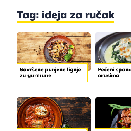
Tag: ideja za ručak
Savršene punjene lignje
Pečeni spana
za gurmane
orasima