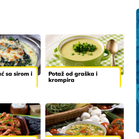
ć sa sirom i
Potaž od graška i
krompira