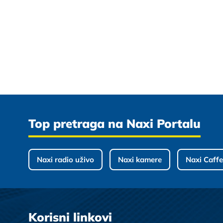
Top pretraga na Naxi Portalu
Naxi radio uživo
Naxi kamere
Naxi Caffe
Korisni linkovi