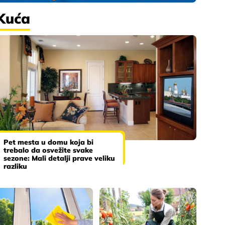
Kuća
Pet mesta u domu koja bi
trebalo da osvežite svake
sezone: Mali detalji prave veliku
razliku