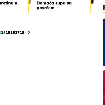
uretina u
Domaća supa sa
povrćem
3
14
15
16
17
18