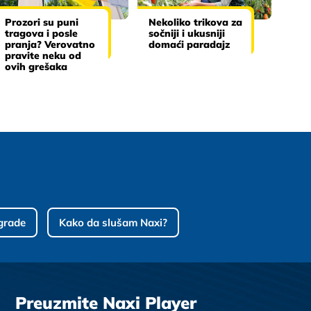
Prozori su puni
Nekoliko trikova za
tragova i posle
sočniji i ukusniji
pranja? Verovatno
domaći paradajz
pravite neku od
ovih grešaka
grade
Kako da slušam Naxi?
Preuzmite Naxi Player