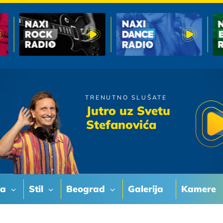
TRENUTNO SLUŠATE
Massimo
Jutro uz Svetu
Mali Krug
Stefanovića
va
Stil
Beograd
Galerija
Kamere