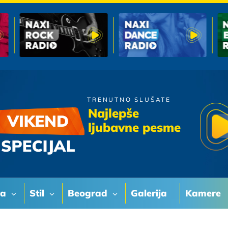
TRENUTNO SLUŠATE
Galija
Najlepše
Da me nisi
ljubavne pesme
va
Stil
Beograd
Galerija
Kamere