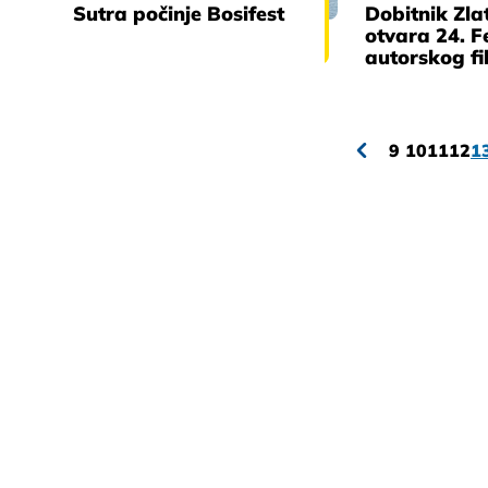
Sutra počinje Bosifest
Dobitnik Zl
otvara 24. F
autorskog f
9
10
11
12
1