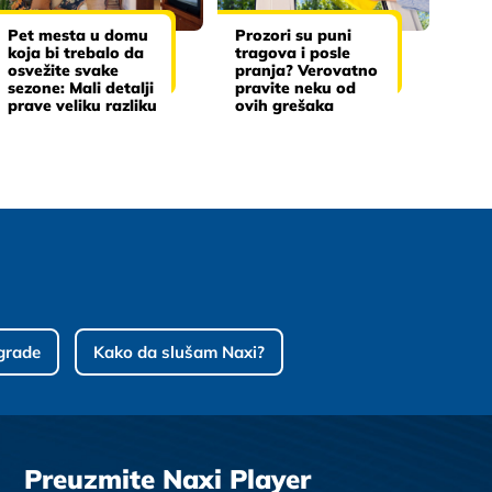
Pet mesta u domu
Prozori su puni
koja bi trebalo da
tragova i posle
osvežite svake
pranja? Verovatno
sezone: Mali detalji
pravite neku od
prave veliku razliku
ovih grešaka
grade
Kako da slušam Naxi?
Preuzmite Naxi Player