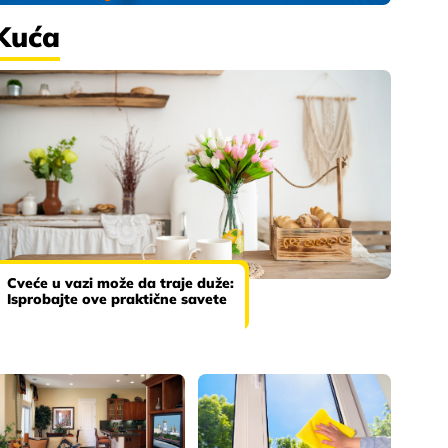
Kuća
Cveće u vazi može da traje duže:
Isprobajte ove praktične savete