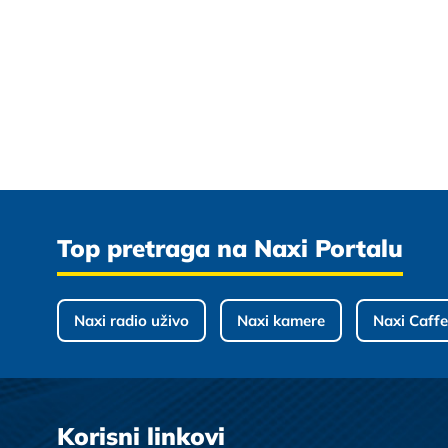
Top pretraga na Naxi Portalu
Naxi radio uživo
Naxi kamere
Naxi Caffe
Korisni linkovi