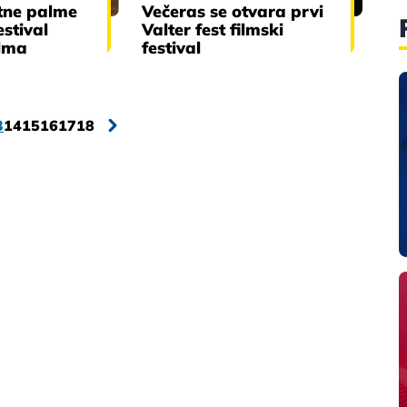
atne palme
Večeras se otvara prvi
estival
Valter fest filmski
ilma
festival
3
14
15
16
17
18