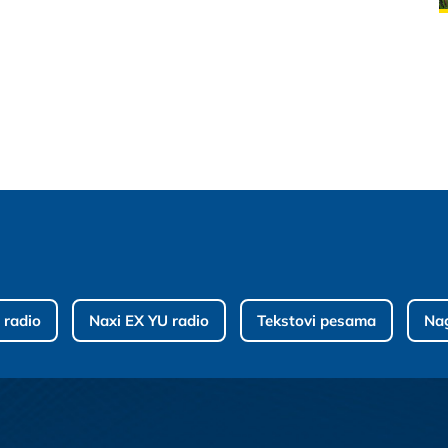
 radio
Naxi EX YU radio
Tekstovi pesama
Na