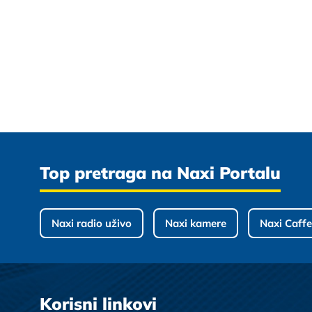
Top pretraga na Naxi Portalu
Naxi radio uživo
Naxi kamere
Naxi Caffe
Korisni linkovi