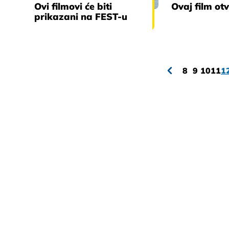
Ovi filmovi će biti
Ovaj film ot
prikazani na FEST-u
8
9
10
11
1