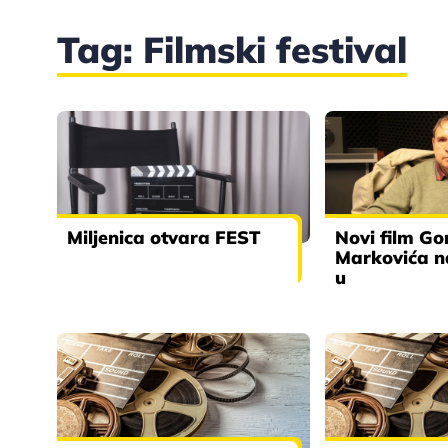
Tag: Filmski festival
Miljenica otvara FEST
Novi film G
Markovića n
u