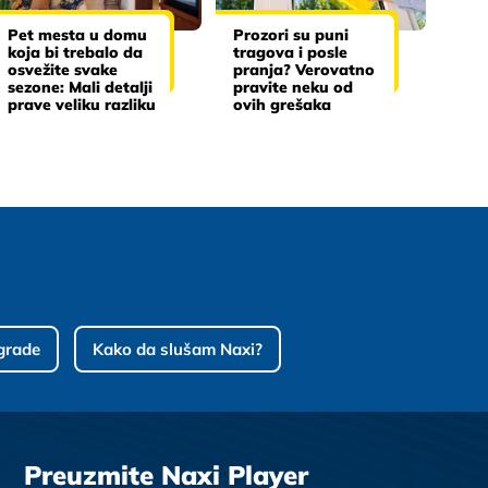
Pet mesta u domu
Prozori su puni
koja bi trebalo da
tragova i posle
osvežite svake
pranja? Verovatno
sezone: Mali detalji
pravite neku od
prave veliku razliku
ovih grešaka
grade
Kako da slušam Naxi?
Preuzmite Naxi Player