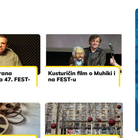
orana
Kusturičin film o Muhiki i
a 47. FEST-
na FEST-u