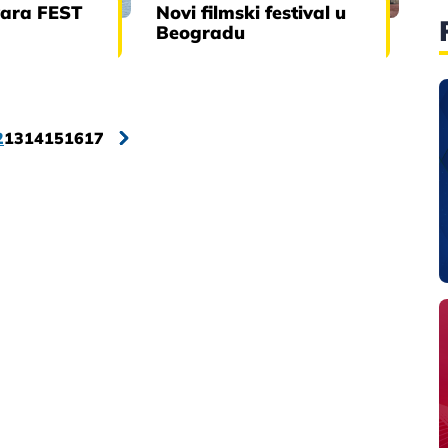
vara FEST
Novi filmski festival u
Beogradu
2
13
14
15
16
17