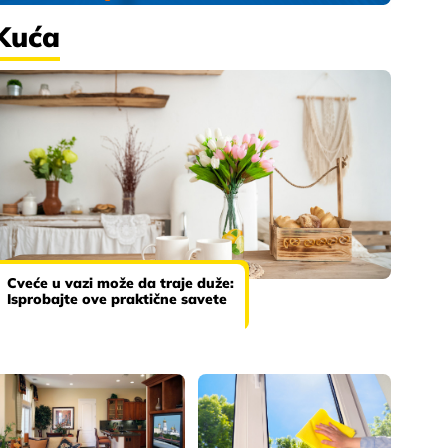
Kuća
Cveće u vazi može da traje duže:
Isprobajte ove praktične savete