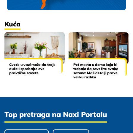
Kuća
Cveće u vazi može da traje
Pet mesta u domu koja bi
duže: Isprobajte ove
trebalo da osvežite svake
praktične savete
sezone: Mali detalji prave
veliku razliku
Top pretraga na Naxi Portalu