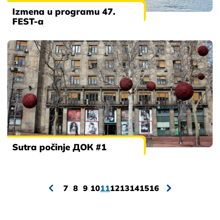
Izmena u programu 47.
FEST-a
Sutra počinje ДОК #1
7
8
9
10
11
12
13
14
15
16