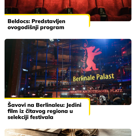
Beldocs: Predstavljen
ovogodišnji program
Šavovi na Berlinaleu: Jedini
film iz čitavog regiona u
selekciji festivala