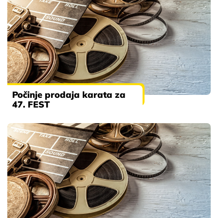
Počinje prodaja karata za
47. FEST