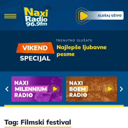
TRENUTNO SLUŠATE
Aerodrom
Najlepše ljubavne
Obicna Ljubavna Pesma
pesme
Tag: Filmski festival