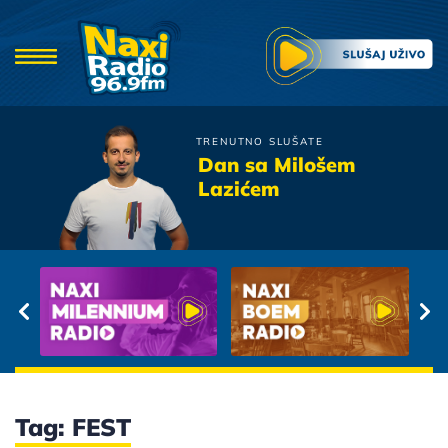
TRENUTNO SLUŠATE
Tony Cetinski
Dan sa Milošem
Blago Onom Ko Te Ima
Lazićem
Tag: FEST