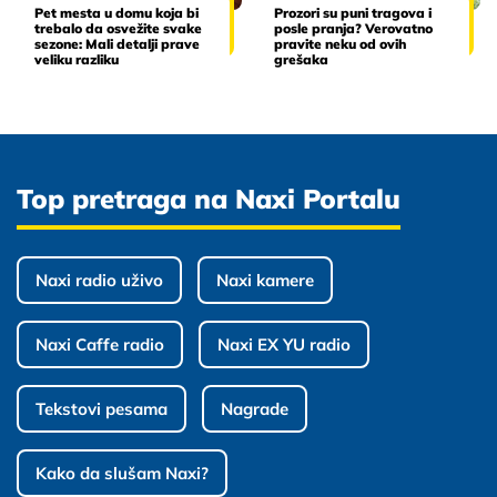
Pet mesta u domu koja bi
Prozori su puni tragova i
trebalo da osvežite svake
posle pranja? Verovatno
sezone: Mali detalji prave
pravite neku od ovih
veliku razliku
grešaka
Top pretraga na Naxi Portalu
Naxi radio uživo
Naxi kamere
Naxi Caffe radio
Naxi EX YU radio
Tekstovi pesama
Nagrade
Kako da slušam Naxi?