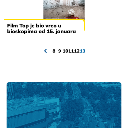
Film Top je bio vreo u
bioskopima od 15. januara
8
9
10
11
12
13