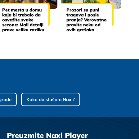
Pet mesta u domu
Prozori su puni
koja bi trebalo da
tragova i posle
osvežite svake
pranja? Verovatno
sezone: Mali detalji
pravite neku od
prave veliku razliku
ovih grešaka
grade
Kako da slušam Naxi?
Preuzmite Naxi Player