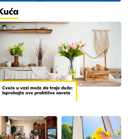
Kuća
Cveće u vazi može da traje duže:
Isprobajte ove praktične savete