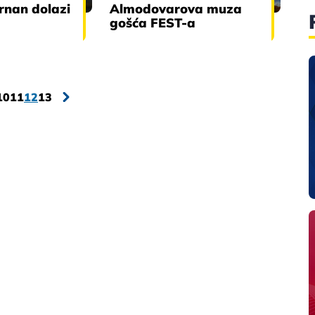
rnan dolazi
Almodovarova muza
gošća FEST-a
10
11
12
13