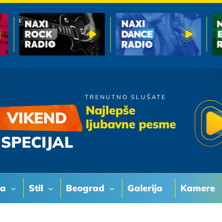
TRENUTNO SLUŠATE
Bijelo Dugme
Najlepše
Bitanga I Princeza
ljubavne pesme
va
Stil
Beograd
Galerija
Kamere