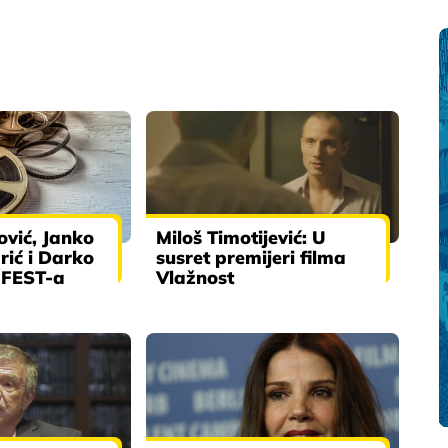
ović, Janko
Miloš Timotijević: U
rić i Darko
susret premijeri filma
u FEST-a
Vlažnost