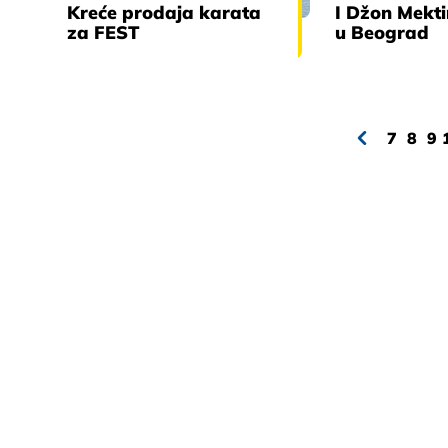
Kreće prodaja karata
I Džon Mekti
za FEST
u Beograd
7
8
9