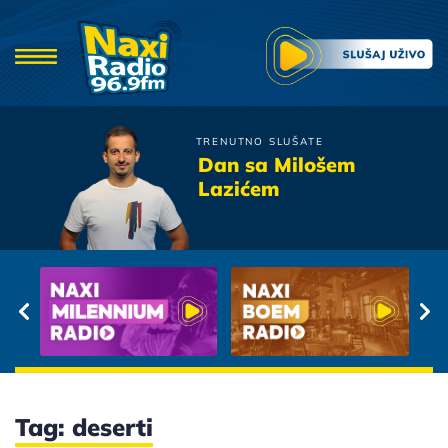
TRENUTNO SLUŠATE
Zeljko Joksimovic
Dan sa Milošem
Nije Do Mene
Lazićem
Tag: deserti