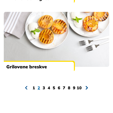
Grilovane breskve
1
2
3
4
5
6
7
8
9
10