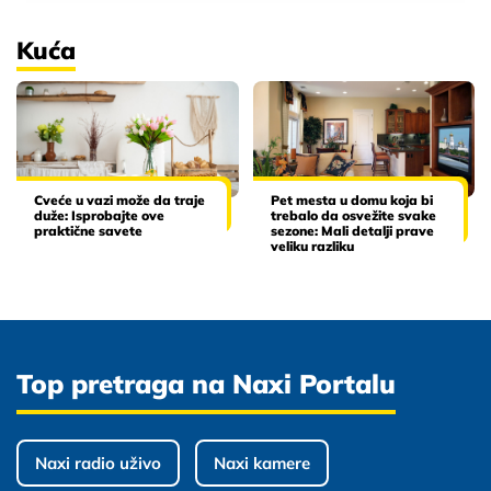
Kuća
Cveće u vazi može da traje
Pet mesta u domu koja bi
duže: Isprobajte ove
trebalo da osvežite svake
praktične savete
sezone: Mali detalji prave
veliku razliku
Top pretraga na Naxi Portalu
Naxi radio uživo
Naxi kamere