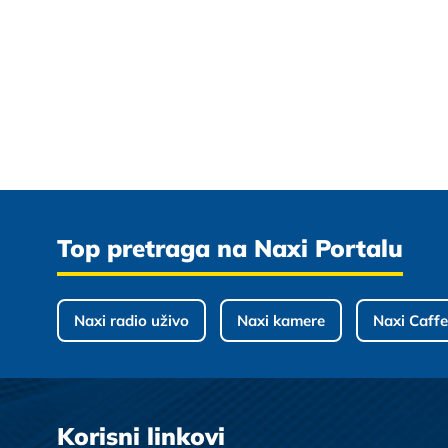
Top pretraga na Naxi Portalu
Naxi radio uživo
Naxi kamere
Naxi Caffe
Korisni linkovi