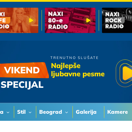
TRENUTNO SLUŠATE
Kemal i Oliver
Najlepše
Nije Htjela
ljubavne pesme
va
Stil
Beograd
Galerija
Kamere