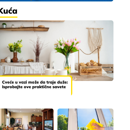
Kuća
Cveće u vazi može da traje duže:
Isprobajte ove praktične savete