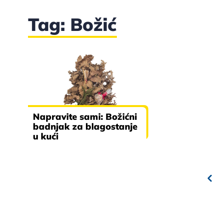
Tag: Božić
Napravite sami: Božićni
badnjak za blagostanje
u kući