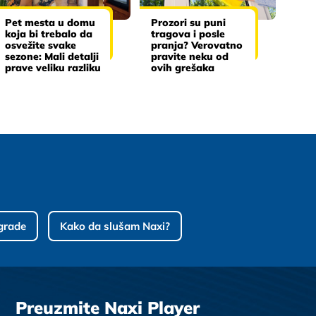
Pet mesta u domu
Prozori su puni
koja bi trebalo da
tragova i posle
osvežite svake
pranja? Verovatno
sezone: Mali detalji
pravite neku od
prave veliku razliku
ovih grešaka
grade
Kako da slušam Naxi?
Preuzmite Naxi Player