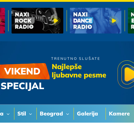
TRENUTNO SLUŠATE
Riblja Corba
Najlepše
Kada Padne Noc
ljubavne pesme
va
Stil
Beograd
Galerija
Kamere