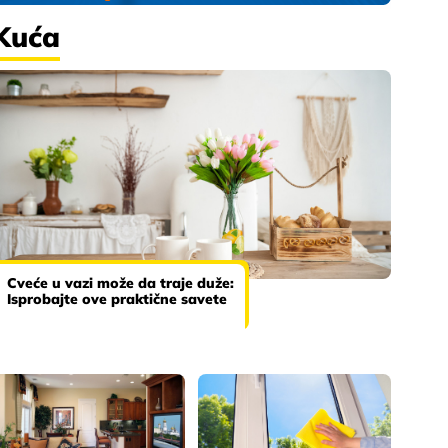
Kuća
Cveće u vazi može da traje duže:
Isprobajte ove praktične savete