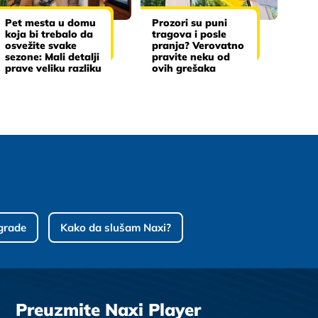
Pet mesta u domu
Prozori su puni
koja bi trebalo da
tragova i posle
osvežite svake
pranja? Verovatno
sezone: Mali detalji
pravite neku od
prave veliku razliku
ovih grešaka
grade
Kako da slušam Naxi?
Preuzmite Naxi Player