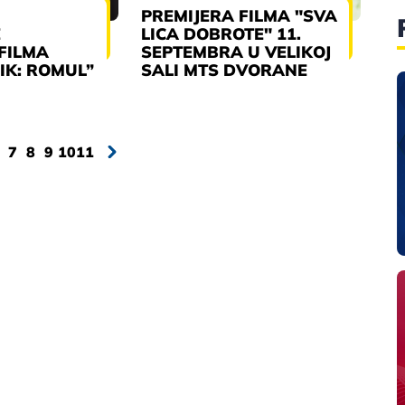
PREMIJERA FILMA "SVA
E
LICA DOBROTE" 11.
 FILMA
SEPTEMBRA U VELIKOJ
IK: ROMUL”
SALI MTS DVORANE
7
8
9
10
11