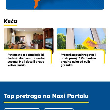
Kuća
Pet mesta u domu koja bi
Prozori su puni tragova i
trebalo da osvežite svake
posle pranja? Verovatno
sezone: Mali detalji prave
pravite neku od ovih
veliku razliku
grešaka
Top pretraga na Naxi Portalu