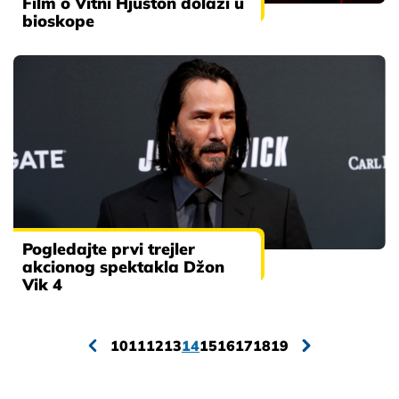
Film o Vitni Hjuston dolazi u
bioskope
Pogledajte prvi trejler
akcionog spektakla Džon
Vik 4
10
11
12
13
14
15
16
17
18
19