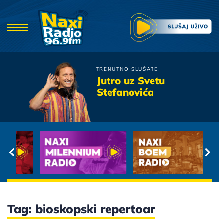
TRENUTNO SLUŠATE
Colonia
Jutro uz Svetu
Njeno ime ne zovi u snu
Stefanovića
Tag: bioskopski repertoar