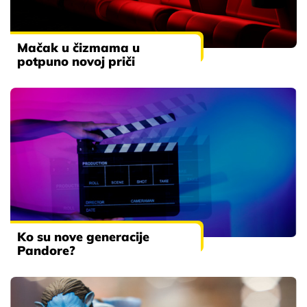
Mačak u čizmama u
potpuno novoj priči
Ko su nove generacije
Pandore?