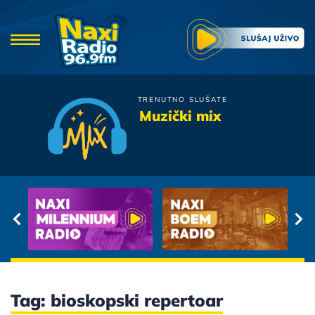
TRENUTNO SLUŠATE
Colonia
Muzički mix
Lady Blue
Tag: bioskopski repertoar