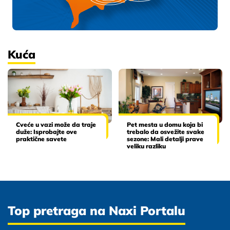
Kuća
Cveće u vazi može da traje
Pet mesta u domu koja bi
duže: Isprobajte ove
trebalo da osvežite svake
praktične savete
sezone: Mali detalji prave
veliku razliku
Top pretraga na Naxi Portalu