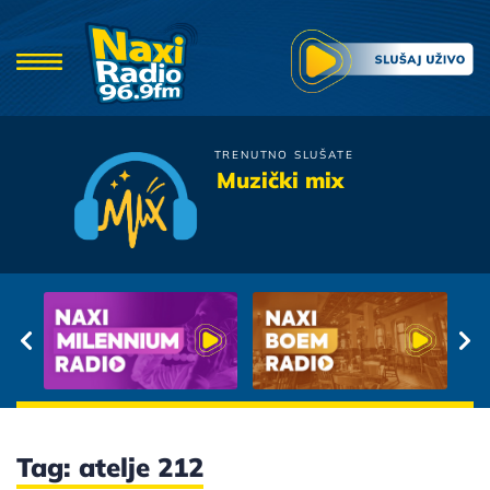
TRENUTNO SLUŠATE
Film
Muzički mix
Ljubav Je Zakon
Tag: atelje 212