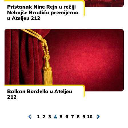
Pristanak Nine Rejn u režiji
Nebojše Bradića premijerno
u Ateljeu 212
Balkan Bordello u Ateljeu
212
1
2
3
4
5
6
7
8
9
10