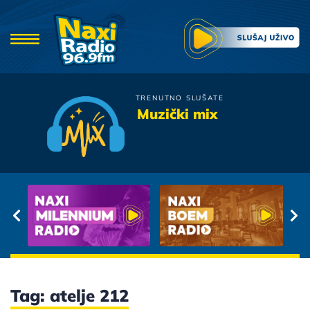
TRENUTNO SLUŠATE
Viktorija
Muzički mix
Arija
Tag: atelje 212