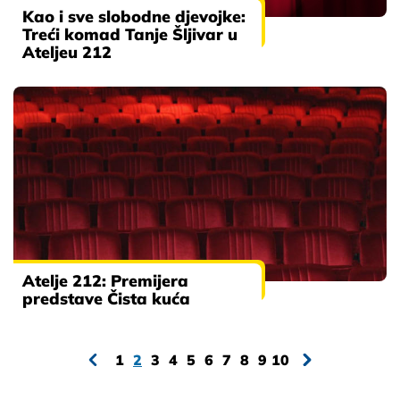
Kao i sve slobodne djevojke:
Treći komad Tanje Šljivar u
Ateljeu 212
Atelje 212: Premijera
predstave Čista kuća
1
2
3
4
5
6
7
8
9
10