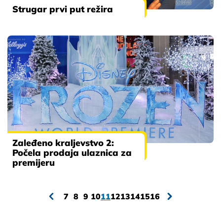
Strugar prvi put režira
Zaleđeno kraljevstvo 2:
Počela prodaja ulaznica za
premijeru
7
8
9
10
11
12
13
14
15
16