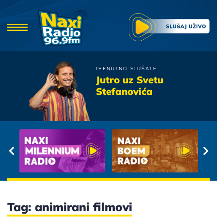
TRENUTNO SLUŠATE
Gibonni
Jutro uz Svetu
Libar
Stefanovića
Tag: animirani filmovi