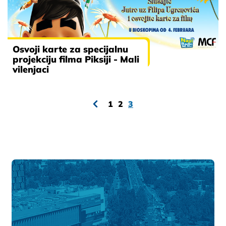
Osvoji karte za specijalnu
projekciju filma Piksiji - Mali
vilenjaci
1
2
3