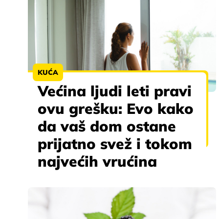
KUĆA
Većina ljudi leti pravi
ovu grešku: Evo kako
da vaš dom ostane
prijatno svež i tokom
najvećih vrućina