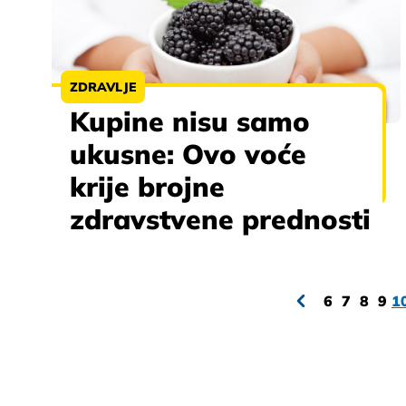
ZDRAVLJE
Kupine nisu samo
ukusne: Ovo voće
krije brojne
zdravstvene prednosti
6
7
8
9
1