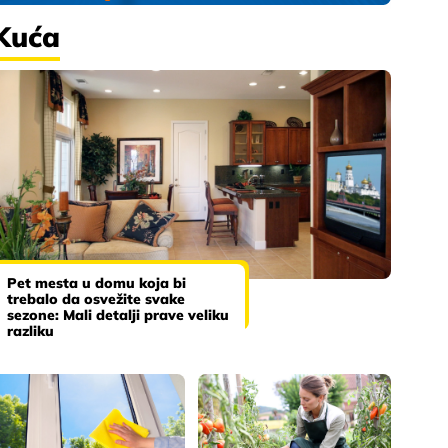
Kuća
Pet mesta u domu koja bi
trebalo da osvežite svake
sezone: Mali detalji prave veliku
razliku