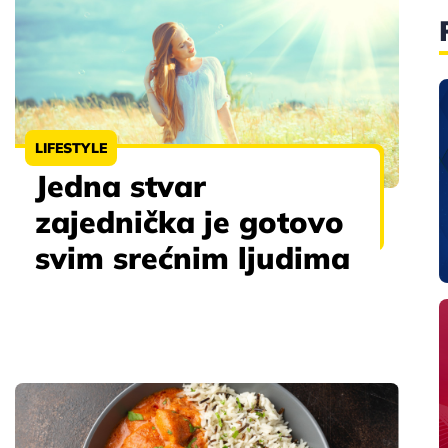
LIFESTYLE
Jedna stvar
zajednička je gotovo
svim srećnim ljudima