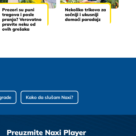
Prozori su puni
Nekoliko trikova za
tragova i posle
sočniji i ukusniji
pranja? Verovatno
domaći paradajz
pravite neku od
ovih grešaka
grade
Kako da slušam Naxi?
Preuzmite Naxi Player