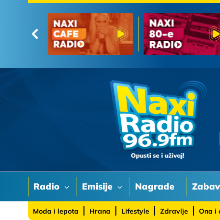
Radio
Emisije
Nagrade
Zaba
Moda i lepota
Hrana
Lifestyle
Zdravlje
Ona i 