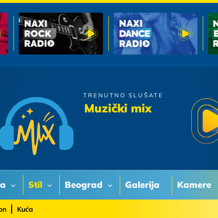
TRENUTNO SLUŠATE
Matija Cvek
Muzički mix
Dvoje mladih
va
Stil
Beograd
Galerija
Kamere
on
Kuća