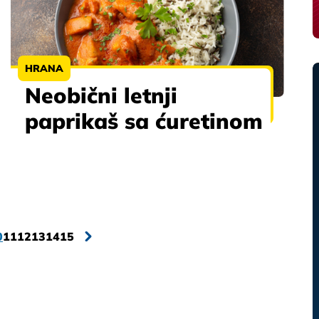
HRANA
Neobični letnji
paprikaš sa ćuretinom
0
11
12
13
14
15