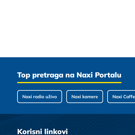
Top pretraga na Naxi Portalu
Naxi radio uživo
Naxi kamere
Naxi Caffe
Korisni linkovi