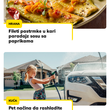
HRANA
Fileti pastrmke u kari
paradajz sosu sa
paprikama
KUĆA
Pet načina da rashladite