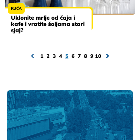
KUĆA
Uklonite mrlje od čaja i
kafe i vratite šoljama stari
sjaj?
1
2
3
4
5
6
7
8
9
10