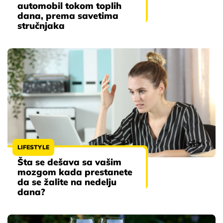
automobil tokom toplih
dana, prema savetima
stručnjaka
LIFESTYLE
Šta se dešava sa vašim
mozgom kada prestanete
da se žalite na nedelju
dana?