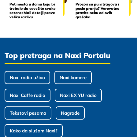
Pet mesta u domu koja bi
Prozori su puni tragova i
trebalo da osvežite svake
posle pranja? Verovatno
sezone: Mali detalji prave
pravite neku od ovih
veliku razliku
grešaka
Top pretraga na Naxi Portalu
Naxi radio uživo
Naxi kamere
Naxi Caffe radio
Naxi EX YU radio
Tekstovi pesama
Nagrade
Kako da slušam Naxi?