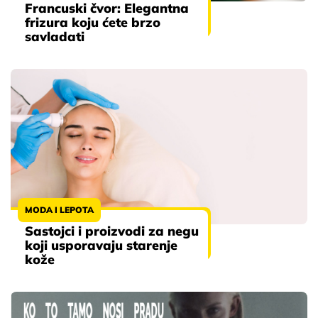
Francuski čvor: Elegantna
frizura koju ćete brzo
savladati
MODA I LEPOTA
Sastojci i proizvodi za negu
koji usporavaju starenje
kože