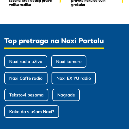
sezone: Mali detalji prave
pravite neku od ovih
veliku razliku
grešaka
Top pretraga na Naxi Portalu
Naxi radio uživo
Naxi kamere
Naxi Caffe radio
Naxi EX YU radio
Tekstovi pesama
Nagrade
Kako da slušam Naxi?