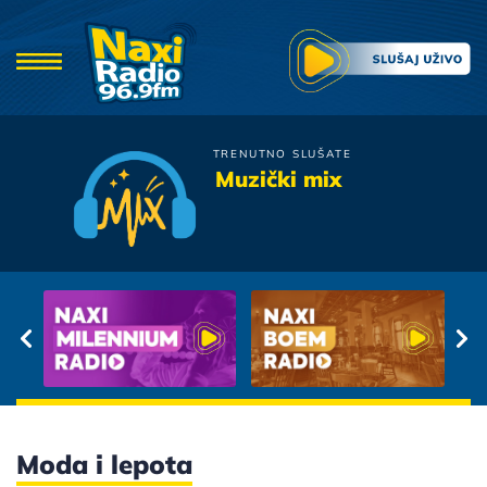
TRENUTNO SLUŠATE
Eva Braun
Muzički mix
Sasvim obican dan
Moda i lepota