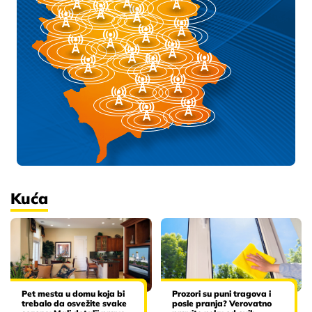
Kuća
Pet mesta u domu koja bi
Prozori su puni tragova i
trebalo da osvežite svake
posle pranja? Verovatno