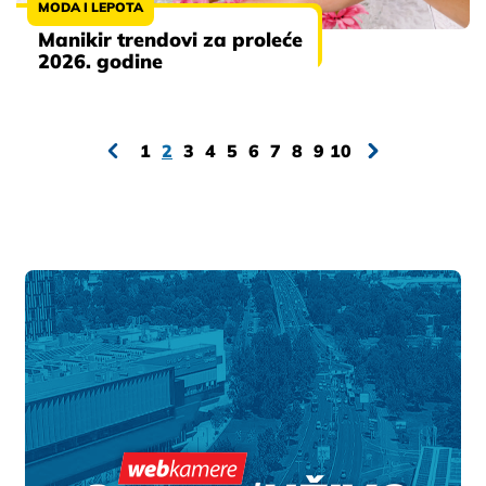
MODA I LEPOTA
Manikir trendovi za proleće
2026. godine
1
2
3
4
5
6
7
8
9
10